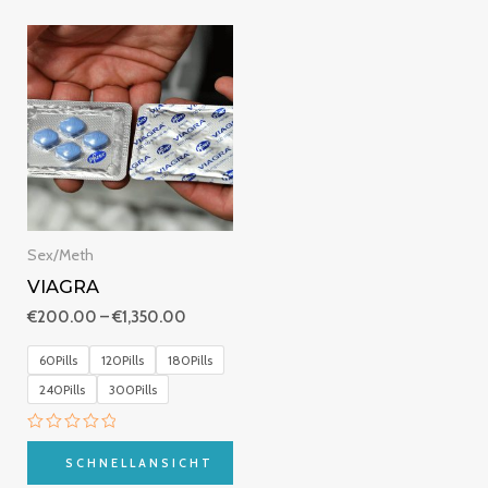
Preisspanne:
€200.00
bis
€1,350.00
Sex/Meth
VIAGRA
€
200.00
–
€
1,350.00
60Pills
120Pills
180Pills
240Pills
300Pills
Bewertet
mit
SCHNELLANSICHT
0