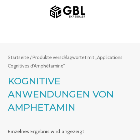
Zum
MAIN
Inhalt
MENU
springen
Startseite
/ Produkte verschlagwortet mit „Applications
Cognitives d’Amphétamine“
KOGNITIVE
ANWENDUNGEN VON
AMPHETAMIN
Einzelnes Ergebnis wird angezeigt