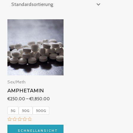
Preisspanne:
€250.00
bis
€1,850.00
Sex/Meth
AMPHETAMIN
€
250.00
–
€
1,850.00
5G
50G
500G
Bewertet
mit
SCHNELLANSICHT