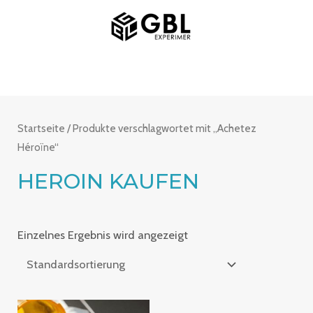
Zum
MAIN
Inhalt
MENU
springen
Startseite
/ Produkte verschlagwortet mit „Achetez
Héroïne“
HEROIN KAUFEN
Einzelnes Ergebnis wird angezeigt
Preisspanne: