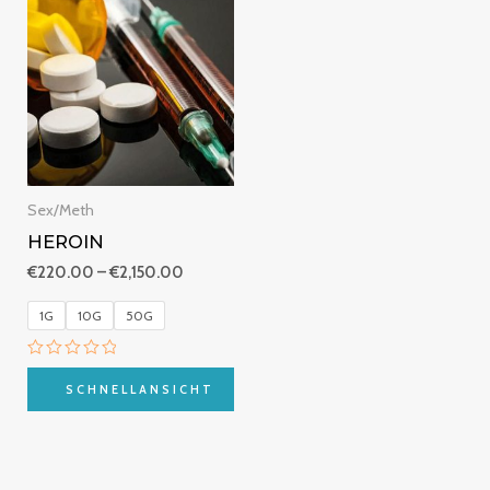
€220.00
bis
€2,150.00
Sex/Meth
HEROIN
€
220.00
–
€
2,150.00
1G
10G
50G
Bewertet
mit
SCHNELLANSICHT
0
von
5