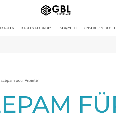
N KAUFEN
KAUFEN KO DROPS
SEX/METH
UNSERE PRODUKT
orazépam pour Anxiété“
EPAM FÜ