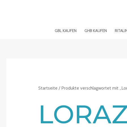
Zum
Inhalt
springen
GBL KAUFEN
GHB KAUFEN
RITALI
Startseite
/ Produkte verschlagwortet mit „L
LORAZ