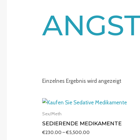
ANGS
Einzelnes Ergebnis wird angezeigt
Preisspanne:
€230.00
bis
Sex/Meth
€5,500.00
SEDIERENDE MEDIKAMENTE
€
230.00
–
€
5,500.00