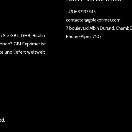
+491637137345
contacter@gblexprimer.com
7 boulevard Albin Durand, ChambÉ
 Sie GBL, GHB, Ritalin
Rhône-Alpes 7107
önnen? GBLExprimer ist
e und liefert weltweit
ed.