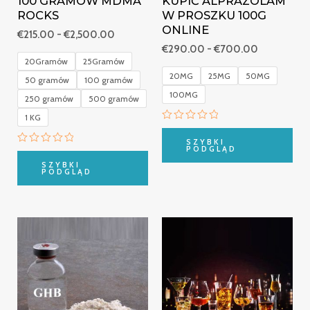
100 GRAMÓW MDMA
KUPIĆ ALPRAZOLAM
ROCKS
W PROSZKU 100G
ONLINE
€
215.00
-
€
2,500.00
€
290.00
-
€
700.00
20Gramów
25Gramów
20MG
25MG
50MG
50 gramów
100 gramów
100MG
250 gramów
500 gramów
1 KG
Oceniono
0
SZYBKI
na
PODGLĄD
Oceniono
5
0
SZYBKI
na
PODGLĄD
5
Zakres
Zakres
cen:
cen:
od
od
€250.00
€210.00
do
do
€1,200.00
€650.00