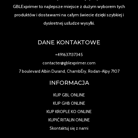
GBLExprimer to najlepsze miejsce z dużym wyborem tych
produktów i dostawami na całym świecie dzięki szybkiej i
dyskretnej usłudze wysyłki.
DANE KONTAKTOWE
+491637137345
contacter@gblexprimer.com
7 boulevard Albin Durand, ChambÉry, Rodan-Alpy 7107
INFORMACJA
KUP GBL ONLINE
KUP GHB ONLINE
KUP KROPLE KO ONLINE
KUPIĆ RITALIN ONLINE
Skontaktuj się z nami