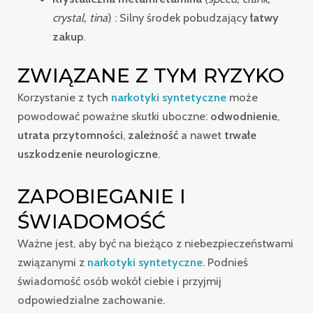
crystal, tina
) : Silny środek pobudzający
łatwy
zakup
.
ZWIĄZANE Z TYM RYZYKO
Korzystanie z tych
narkotyki syntetyczne
może
powodować poważne skutki uboczne:
odwodnienie
,
utrata przytomności
,
zależność
a nawet
trwałe
uszkodzenie neurologiczne
.
ZAPOBIEGANIE I
ŚWIADOMOŚĆ
Ważne jest, aby być na bieżąco z niebezpieczeństwami
związanymi z
narkotyki syntetyczne
. Podnieś
świadomość osób wokół ciebie i przyjmij
odpowiedzialne zachowanie.