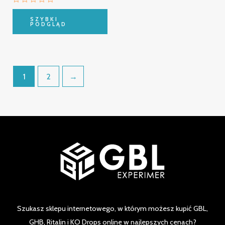
Oceniono
0
SZYBKI
na
PODGLĄD
5
1
2
→
Szukasz sklepu internetowego, w którym możesz kupić GBL,
GHB, Ritalin i KO Drops online w najlepszych cenach?