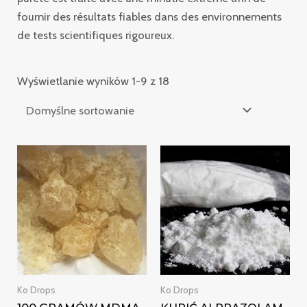
fournir des résultats fiables dans des environnements
de tests scientifiques rigoureux.
Wyświetlanie wyników 1-9 z 18
Zakres
Zakres
cen:
cen:
od
od
€215.00
€290.00
do
do
€2,500.00
€700.00
Ko Drops
Ko Drops