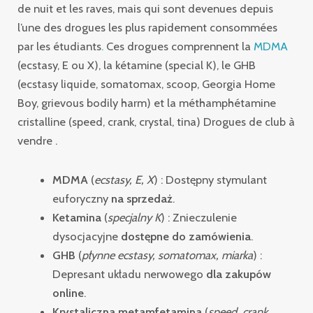
de nuit et les raves, mais qui sont devenues depuis
l’une des drogues les plus rapidement consommées
par les étudiants
.
Ces drogues comprennent la
MDMA
(ecstasy, E ou X), la kétamine (special K), le GHB
(ecstasy liquide, somatomax, scoop, Georgia Home
Boy, grievous bodily harm) et la méthamphétamine
cristalline (speed, crank, crystal, tina) Drogues de club à
vendre .
MDMA
(
ecstasy, E, X
) : Dostępny stymulant
euforyczny
na sprzedaż
.
Ketamina
(
specjalny K
) : Znieczulenie
dysocjacyjne
dostępne do zamówienia
.
GHB
(
płynne ecstasy, somatomax, miarka
) :
Depresant układu nerwowego
dla zakupów
online
.
Krystaliczna metamfetamina
(
speed, crank,