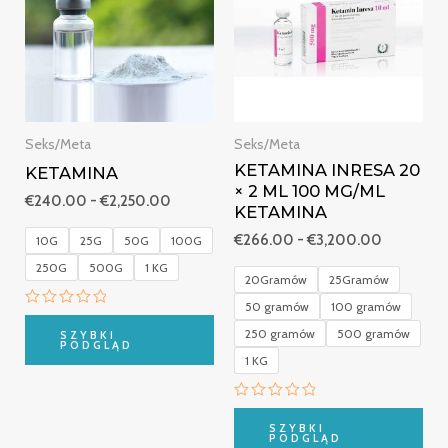
do
do
€2,250.00
€3,200.0
Seks/Meta
Seks/Meta
KETAMINA INRESA 20
KETAMINA
× 2 ML 100 MG/ML
€
240.00
-
€
2,250.00
KETAMINA
€
266.00
-
€
3,200.00
10G
25G
50G
100G
250G
500G
1 KG
20Gramów
25Gramów
50 gramów
100 gramów
Oceniono
0
250 gramów
500 gramów
SZYBKI
na
PODGLĄD
5
1 KG
Oceniono
0
SZYBKI
na
PODGLĄD