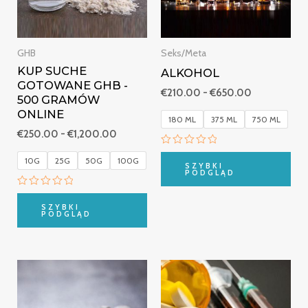
GHB
Seks/Meta
KUP SUCHE
ALKOHOL
GOTOWANE GHB -
€
210.00
-
€
650.00
500 GRAMÓW
ONLINE
180 ML
375 ML
750 ML
€
250.00
-
€
1,200.00
Oceniono
10G
25G
50G
100G
0
SZYBKI
na
PODGLĄD
5
Oceniono
0
SZYBKI
na
PODGLĄD
5
Zakres
Zakres
cen:
cen:
od
od
€250.00
€220.00