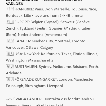
VÄRLDEN
🇫🇷 FRANKRIKE: Paris, Lyon, Marseille, Toulouse, Nice,
Bordeaux, Lille - leverans inom 24-48 timmar
🇪🇺 EUROPE: Belgien (Bryssel), Schweiz (Genève,
Zürich), Tyskland (Berlin), Spanien (Madrid), Italien
(Rom), Nederländerna (Amsterdam)
🇨🇦 CANADA: Quebec City, Montreal, Toronto,
Vancouver, Ottawa, Calgary
🇺🇸 USA: New York, Kalifornien, Texas, Florida, Illinois,
Washington, Massachusetts
🇦🇺 AUSTRALIEN: Sydney, Melbourne, Brisbane, Perth,
Adelaide
🇬🇧 FÖRENADE KUNGARIKET: London, Manchester,
Edinburgh, Birmingham, Liverpool
+25 ÖVRIGA LÄNDER - Kontakta oss för ditt land! Vi
levererar överallt på ett säkert sätt.