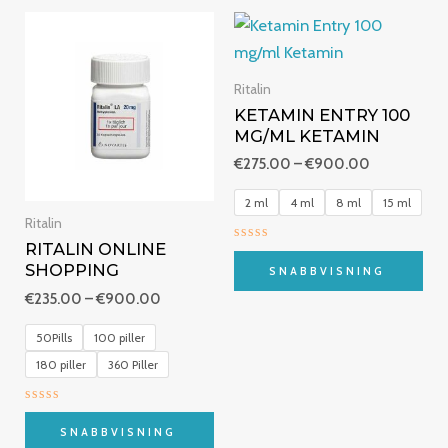
Prisintervall:
Prisintervall
€235.00
€275.00
till
till
€900.00
€900.00
Ritalin
KETAMIN ENTRY 100
MG/ML KETAMIN
€
275.00
–
€
900.00
2 ml
4 ml
8 ml
15 ml
Ritalin
RITALIN ONLINE
Betygsatt
0
SHOPPING
SNABBVISNING
av
5
€
235.00
–
€
900.00
50Pills
100 piller
180 piller
360 Piller
Betygsatt
0
SNABBVISNING
av