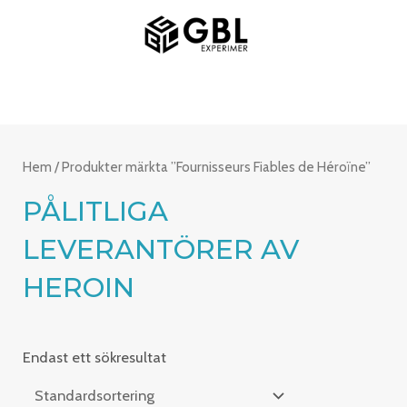
Hoppa
HUVUDMENY
till
innehåll
Hem
/ Produkter märkta ”Fournisseurs Fiables de Héroïne”
PÅLITLIGA
LEVERANTÖRER AV
HEROIN
Endast ett sökresultat