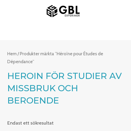
Hoppa
HUVUDMENY
till
innehåll
Hem
/ Produkter märkta ”Héroïne pour Études de
Dépendance”
HEROIN FÖR STUDIER AV
MISSBRUK OCH
BEROENDE
Endast ett sökresultat