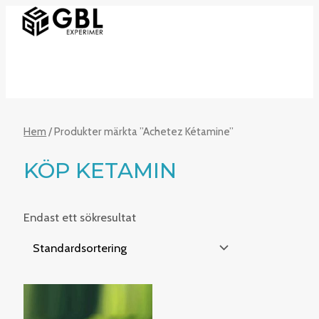
HUVUDMENY
Hoppa
till
innehåll
Hem
/ Produkter märkta ”Achetez Kétamine”
KÖP KETAMIN
Endast ett sökresultat
Prisintervall:
€240.00
till