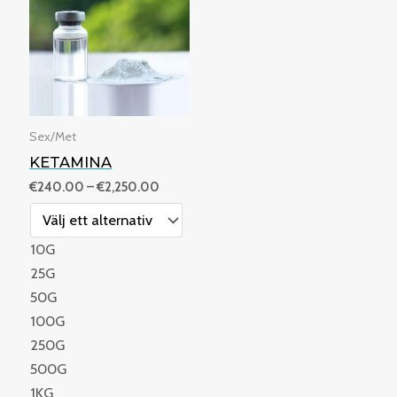
€2,250.00
Sex/Met
KETAMINA
€
240.00
–
€
2,250.00
10G
25G
50G
100G
250G
500G
1KG