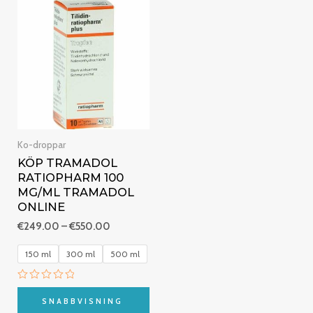
Prisintervall:
€249.00
till
€550.00
Ko-droppar
KÖP TRAMADOL
RATIOPHARM 100
MG/ML TRAMADOL
ONLINE
€
249.00
–
€
550.00
150 ml
300 ml
500 ml
Betygsatt
0
SNABBVISNING
av