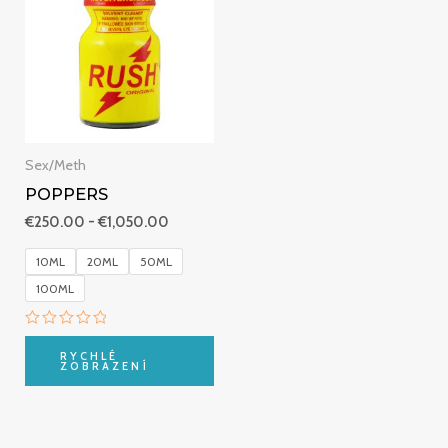
€250.00
až
€1,050.00
Sex/Meth
POPPERS
€
250.00
-
€
1,050.00
10ML
20ML
50ML
100ML
Hodnocení
0
RYCHLÉ
z
ZOBRAZENÍ
5