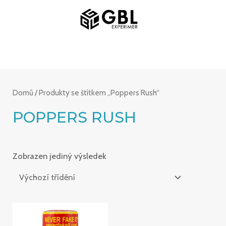
Přeskočit
HLAVNÍ
na
NABÍDKA
obsah
Domů
/ Produkty se štítkem „Poppers Rush“
POPPERS RUSH
Zobrazen jediný výsledek
Rozpětí
cen: