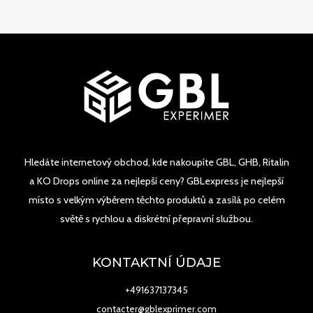
Hledáte internetový obchod, kde nakoupíte GBL, GHB, Ritalin
a KO Drops online za nejlepší ceny? GBLexpress je nejlepší
místo s velkým výběrem těchto produktů a zasílá po celém
světě s rychlou a diskrétní přepravní službou.
KONTAKTNÍ ÚDAJE
+491637137345
contacter@gblexprimer.com