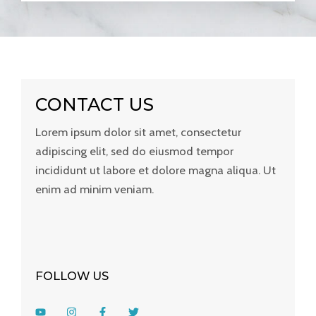
CONTACT US
Lorem ipsum dolor sit amet, consectetur
adipiscing elit, sed do eiusmod tempor
incididunt ut labore et dolore magna aliqua. Ut
enim ad minim veniam.
FOLLOW US
Y
I
F
T
o
n
a
w
u
s
c
i