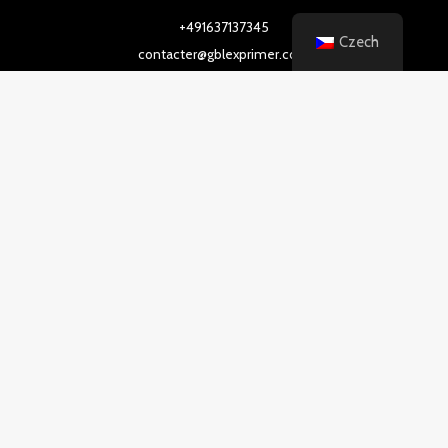
+491637137345
Czech
contacter@gblexprimer.com
7 boulevard Albin Durand, ChambÉry, Rhône-Alpes 7107
INFORMACE
NÁKUP GBL ONLINE
KOUPIT GHB ONLINE
KOUPIT KO KAPKY ONLINE
KOUPIT RITALIN ONLINE
Kontaktujte nás
Copyright © 2026 GBL Exprimer | Všechna práva
vyhrazena.