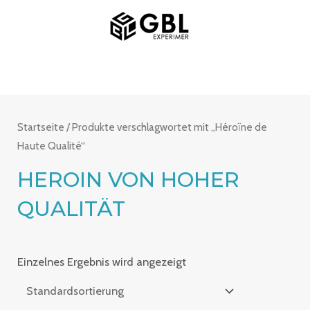
Zum
MAIN
Inhalt
MENU
springen
Startseite
/ Produkte verschlagwortet mit „Héroïne de
Haute Qualité“
HEROIN VON HOHER
QUALITÄT
Einzelnes Ergebnis wird angezeigt