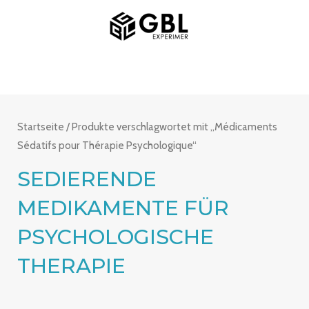
Zum
MAIN
Inhalt
MENU
springen
Startseite
/ Produkte verschlagwortet mit „Médicaments
Sédatifs pour Thérapie Psychologique“
SEDIERENDE
MEDIKAMENTE FÜR
PSYCHOLOGISCHE
THERAPIE