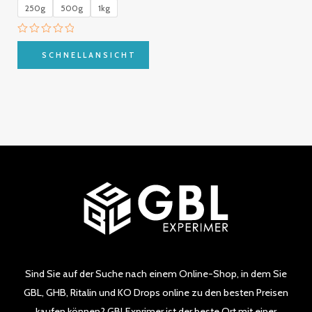
250g
500g
1kg
Bewertet
mit
SCHNELLANSICHT
0
von
5
Sind Sie auf der Suche nach einem Online-Shop, in dem Sie
GBL, GHB, Ritalin und KO Drops online zu den besten Preisen
kaufen können? GBLExprimer ist der beste Ort mit einer