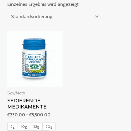
Einzelnes Ergebnis wird angezeigt
Preisspanne:
€230.00
bis
€5,500.00
Sex/Meth
SEDIERENDE
MEDIKAMENTE
€
230.00
–
€
5,500.00
5g
10g
25g
50g