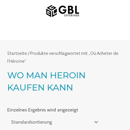
Zum
MAIN
Inhalt
MENU
springen
Startseite
/ Produkte verschlagwortet mit „Où Acheter de
l’Héroïne“
WO MAN HEROIN
KAUFEN KANN
Einzelnes Ergebnis wird angezeigt