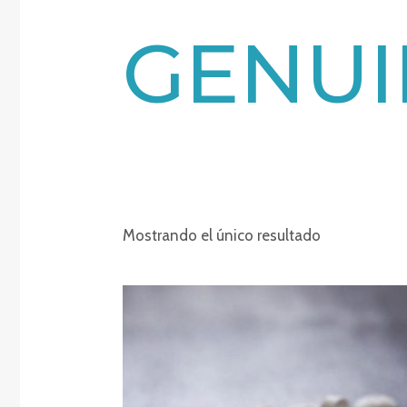
GENUI
Mostrando el único resultado
Rango
de
precios:
desde
€250.00
hasta
€1,850.00