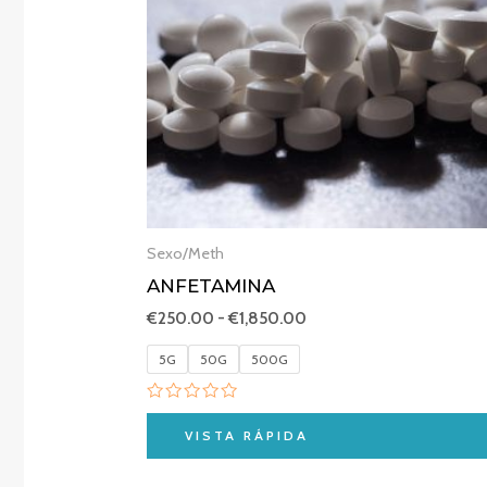
Sexo/Meth
ANFETAMINA
€
250.00
-
€
1,850.00
5G
50G
500G
Valorado
con
VISTA RÁPIDA
0
de
5