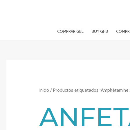
Ir
al
contenido
COMPRAR GBL
BUY GHB
COMPRA
Inicio
/ Productos etiquetados “Amphétamine 
ANFET