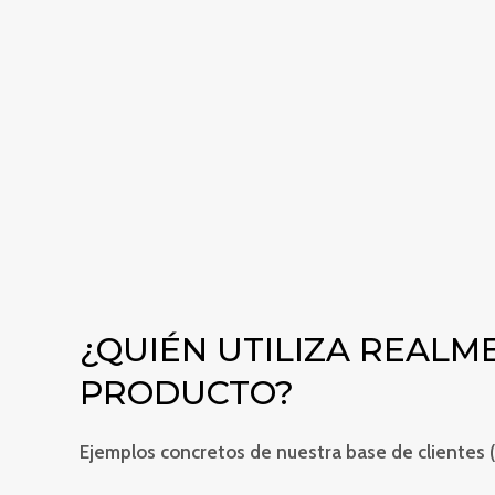
que su producto llegue.
Además, en nuestro sitio web proporcionamos in
advertencias detalladas para que pueda tomar l
cuando trabaje con GBL. También vendemos 
frascos mezcladores, vasos medidores, jeringuil
uso de GBL sea más fácil y eficaz.
COMPRAR GBL EN LÍNEA
¿QUIÉN UTILIZA REALM
PRODUCTO?
Ejemplos concretos de nuestra base de clientes 