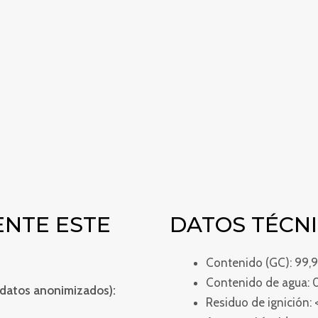
strucciones de seguridad y
as precauciones necesarias
accesorios para GBL como
las y mucho más para que el
ENTE ESTE
DATOS TÉCN
Contenido (GC): 99,
Contenido de agua: 
(datos anonimizados):
Residuo de ignición: