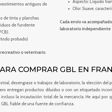
Aspecto: Líquido tra
evestimientos antiguos de
Olor: Suave, caracterí
os de tinta y planchas
Cada envío va acompañado d
esiduos de fundente
laboratorio independiente 
PCB).
método probado)
recreativo o veterinario.
PARA COMPRAR GBL EN FRAN
strial, desengrase o trabajos de laboratorio, la elección de
ro entregan productos diluidos o con un etiquetado incorrec
ncluso la incautación total de la mercancía. He aquí por 
n GBL fiable de una fuente de confianza.