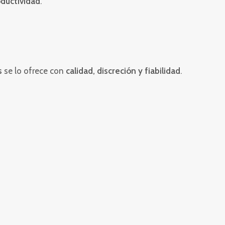
oductividad
.
s
se lo ofrece con
calidad, discreción y fiabilidad
.
LIZAR EL GBL DE
URA Y EFICAZ?
ue utilizara la función
gamma butirolactona
(GBL)
. La GBL es un compuesto químico versátil con
as, pero puede ser peligrosa si se maneja mal o se
tunadamente, hay una serie de precauciones que
izar que el uso de GBL sea lo más seguro y