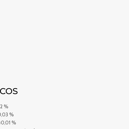
ICOS
92 %
0,03 %
 <0,01 %