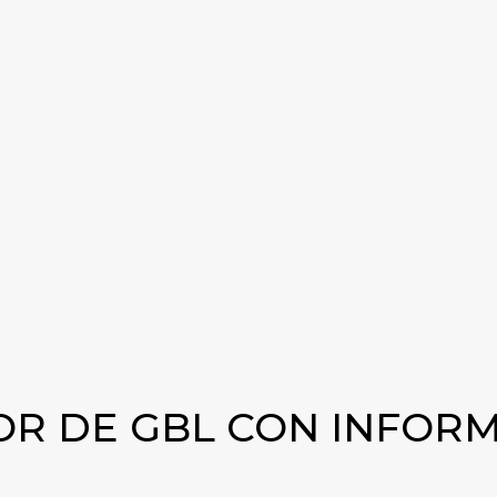
satisfactorio posible.
Sobre todo, guarde la GBL 
llamas. Cuando no se utilic
entre aire en el recipiente
lugar, debe mezclarse con 
ropa protectora, como guante
COMPRAR GBL EN LÍ
R DE GBL CON INFOR