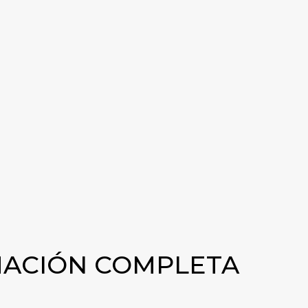
en un lugar fresco y seco, lejos del calor o las
e, mantenga el tapón bien cerrado para evitar que
. La GBL nunca debe inhalarse directamente; en su
otros productos químicos para uso externo. Lleve
s y gafas, cuando utilice GBL en el exterior.
NEA
MACIÓN COMPLETA