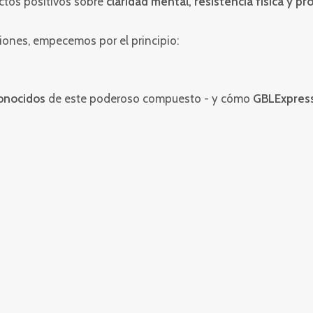
ectos positivos sobre
claridad mental, resistencia física y pr
ciones, empecemos por el principio:
conocidos
de este poderoso compuesto - y cómo
GBLExpres
¿CÓMO UTI
FORMA SEG
A GBLExperimer le gustaría q
de forma segura y eficaz
muchas aplicaciones práctic
utiliza sin cuidado. Afor
puede tomar para garant