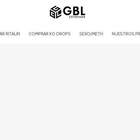
R RITALIN
COMPRAR KO DROPS
SEXO/METH
NUESTROS P