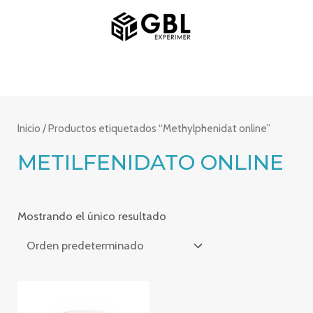
Ir
MENÚ
al
PRINCIPAL
contenido
Inicio
/ Productos etiquetados “Methylphenidat online”
METILFENIDATO ONLINE
Mostrando el único resultado
Rango
de