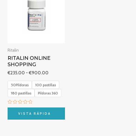
precios:
desde
€235.00
hasta
€900.00
Ritalin
RITALIN ONLINE
SHOPPING
€
235.00
-
€
900.00
50Píldoras
100 pastillas
180 pastillas
Píldoras 360
Valorado
con
VISTA RÁPIDA
0
de
5