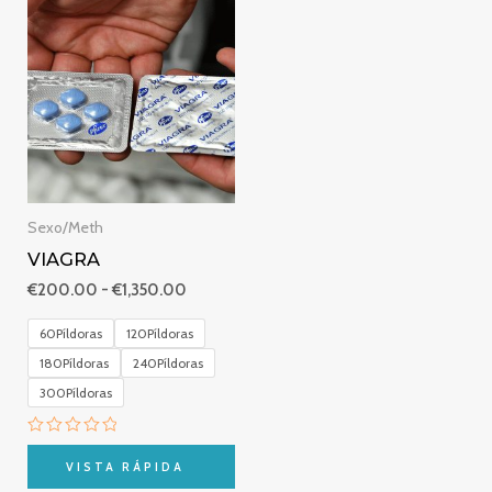
Rango
de
precios:
desde
€200.00
hasta
€1,350.00
Sexo/Meth
VIAGRA
€
200.00
-
€
1,350.00
60Píldoras
120Píldoras
180Píldoras
240Píldoras
300Píldoras
Valorado
con
VISTA RÁPIDA
0