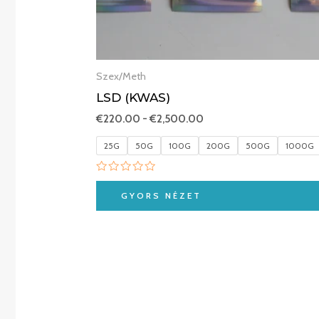
Szex/Meth
LSD (KWAS)
€
220.00
-
€
2,500.00
25G
50G
100G
200G
500G
1000G
Értékelés:
0
GYORS NÉZET
/
5