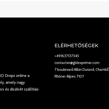
ELÉRHETŐSÉGEK
+491637137345
contacter@gblexprimer.com
7 boulevard Albin Durand, ChambÉ
 KO Drops online a
Rhône-Alpes 7107
ely, amely nagy
s és diszkrét szállítási