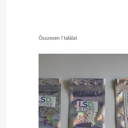
Összesen 1 találat
Ártartomány:
€220.00
-
€2,500.00