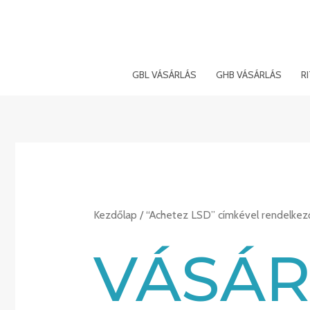
Ugrás
a
tartalomra
GBL VÁSÁRLÁS
GHB VÁSÁRLÁS
R
Kezdőlap
/ “Achetez LSD” címkével rendelke
VÁSÁR