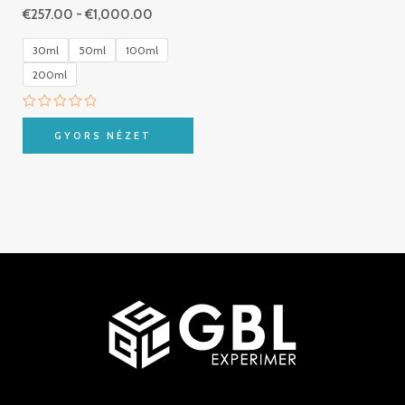
€
257.00
-
€
1,000.00
30ml
50ml
100ml
200ml
Értékelés:
0
GYORS NÉZET
/
5