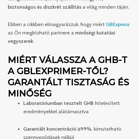
biztonságos és diszkrét szállítás
a világ minden táján.
Ebben a cikkben elmagyarázzuk, hogy miért
GBExpress
az Ön megbízható partnere a
minőségi kutatási
vegyszerek
.
MIÉRT VÁLASSZA A GHB-T
A GBLEXPRIMER-TŐL?
GARANTÁLT TISZTASÁG ÉS
MINŐSÉG
Laboratóriumban tesztelt GHB
hitelesített
eredményekkel alátámasztva
Garantált koncentráció ≥99%
, kimutatható
szennyeződések nélkül