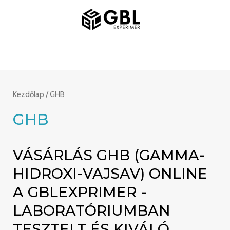
Ugrás
FŐMENÜ
a
tartalomra
Kezdőlap
/ GHB
GHB
VÁSÁRLÁS GHB (GAMMA-
HIDROXI-VAJSAV) ONLINE
A GBLEXPRIMER -
LABORATÓRIUMBAN
TESZTELT ÉS KIVÁLÓ