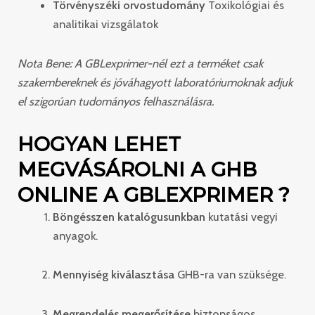
Törvényszéki orvostudomány
Toxikológiai és
analitikai vizsgálatok
Nota Bene: A GBLexprimer-nél ezt a terméket csak
szakembereknek és jóváhagyott laboratóriumoknak adjuk
el szigorúan tudományos felhasználásra.
HOGYAN LEHET
MEGVÁSÁROLNI A GHB
ONLINE A GBLEXPRIMER ?
Böngésszen katalógusunkban
kutatási vegyi
anyagok.
Mennyiség kiválasztása
GHB-ra van szüksége.
Megrendelés megerősítése
biztonságos