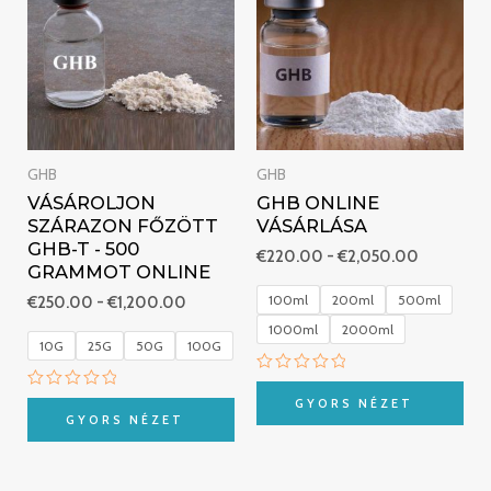
€1,200.00
€2,050.0
GHB
GHB
VÁSÁROLJON
GHB ONLINE
SZÁRAZON FŐZÖTT
VÁSÁRLÁSA
GHB-T - 500
€
220.00
-
€
2,050.00
GRAMMOT ONLINE
100ml
200ml
500ml
€
250.00
-
€
1,200.00
1000ml
2000ml
10G
25G
50G
100G
Értékelés:
0
Értékelés:
GYORS NÉZET
/
0
GYORS NÉZET
5
/
5