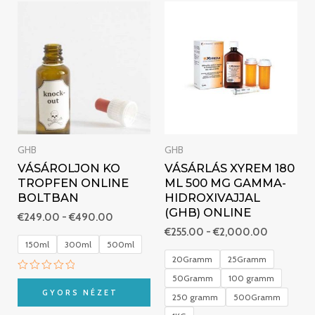
Ártartomány:
Ártartomá
€249.00
€255.00
-
-
€490.00
€2,000.
GHB
GHB
VÁSÁROLJON KO
VÁSÁRLÁS XYREM 180
TROPFEN ONLINE
ML 500 MG GAMMA-
BOLTBAN
HIDROXIVAJJAL
(GHB) ONLINE
€
249.00
-
€
490.00
€
255.00
-
€
2,000.00
150ml
300ml
500ml
20Gramm
25Gramm
50Gramm
100 gramm
Értékelés:
0
GYORS NÉZET
250 gramm
500Gramm
/
5