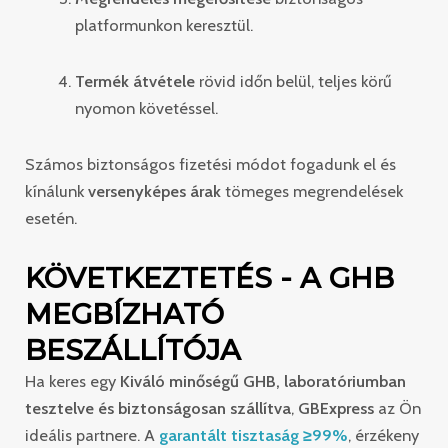
platformunkon keresztül.
Termék átvétele
rövid időn belül, teljes körű
nyomon követéssel.
Számos biztonságos fizetési módot fogadunk el és
kínálunk
versenyképes árak
tömeges megrendelések
esetén.
KÖVETKEZTETÉS - A GHB
MEGBÍZHATÓ
BESZÁLLÍTÓJA
Ha keres egy
Kiváló minőségű GHB, laboratóriumban
tesztelve és biztonságosan szállítva
,
GBExpress
az Ön
ideális partnere. A
garantált tisztaság ≥99%
, érzékeny