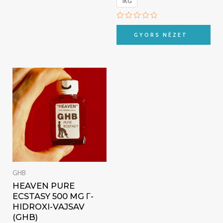
1KG
Értékelés:
0
GYORS NÉZET
/
5
Ártartomány:
€257.00
-
€1,000.00
GHB
HEAVEN PURE
ECSTASY 500 MG Γ-
HIDROXI-VAJSAV
(GHB)