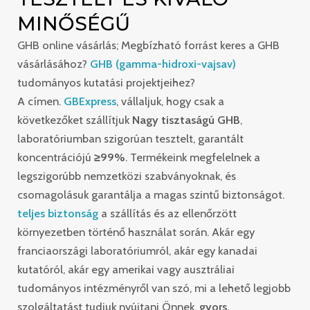
MINŐSÉGŰ
GHB online vásárlás; Megbízható forrást keres a GHB
vásárlásához?
GHB (gamma-hidroxi-vajsav)
tudományos kutatási projektjeihez?
A címen.
GBExpress
, vállaljuk, hogy csak a
következőket szállítjuk
Nagy tisztaságú GHB
,
laboratóriumban szigorúan tesztelt, garantált
koncentrációjú
≥99%
. Termékeink megfelelnek a
legszigorúbb nemzetközi szabványoknak, és
csomagolásuk garantálja a magas szintű biztonságot.
teljes biztonság
a szállítás és az ellenőrzött
környezetben történő használat során. Akár egy
franciaországi laboratóriumról, akár egy kanadai
kutatóról, akár egy amerikai vagy ausztráliai
tudományos intézményről van szó, mi a lehető legjobb
szolgáltatást tudjuk nyújtani Önnek.
gyors,