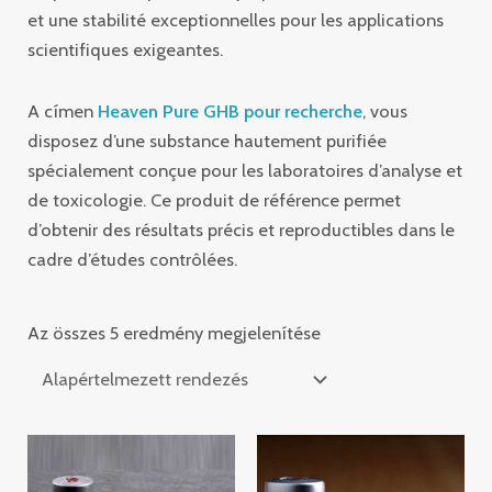
et une stabilité exceptionnelles pour les applications
scientifiques exigeantes.
A címen
Heaven Pure GHB pour recherche
, vous
disposez d’une substance hautement purifiée
spécialement conçue pour les laboratoires d’analyse et
de toxicologie. Ce produit de référence permet
d’obtenir des résultats précis et reproductibles dans le
cadre d’études contrôlées.
Az összes 5 eredmény megjelenítése
Ártartomány:
Ártartomá
€250.00
€220.00
-
-