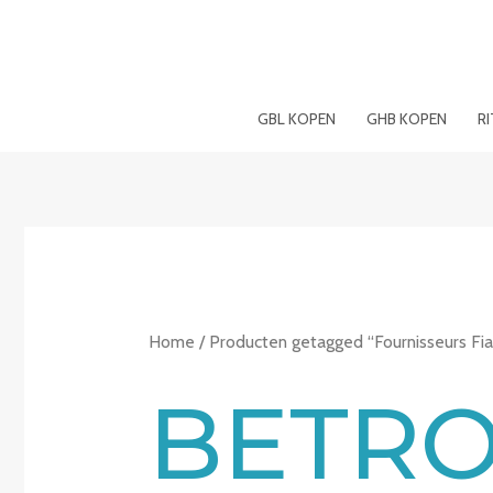
Spring
naar
de
inhoud
GBL KOPEN
GHB KOPEN
R
Home
/ Producten getagged “Fournisseurs Fia
BETR