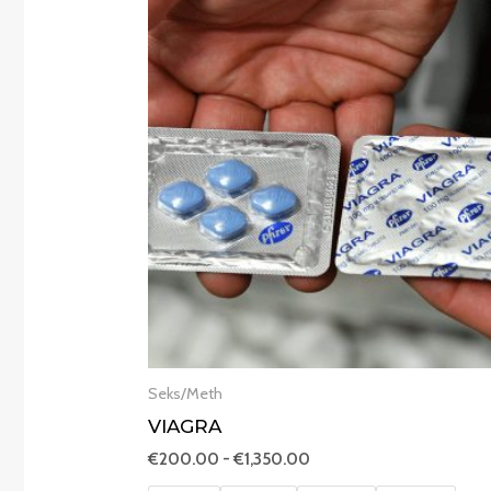
Prijsklasse:
€200.00
tot
€1,350.00
Seks/Meth
VIAGRA
€
200.00
-
€
1,350.00