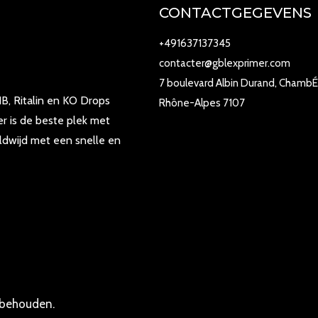
CONTACTGEGEVENS
+491637137345
contacter@gblexprimer.com
7 boulevard Albin Durand, ChambÉ
B, Ritalin en KO Drops
Rhône-Alpes 7107
r is de beste plek met
ldwijd met een snelle en
rbehouden.