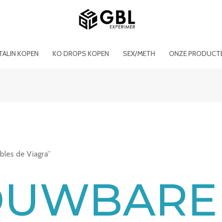
ITALIN KOPEN
KO DROPS KOPEN
SEX/METH
ONZE PRODUCT
bles de Viagra”
OUWBARE