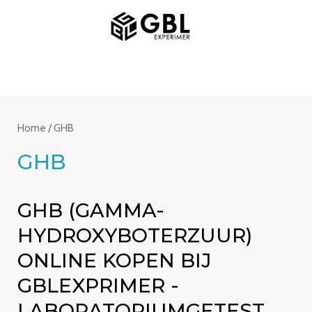
Spring
HOOFDMENU
naar
de
inhoud
Home
/ GHB
GHB
GHB (GAMMA-
HYDROXYBOTERZUUR)
ONLINE KOPEN BIJ
GBLEXPRIMER -
LABORATORIUMGETEST