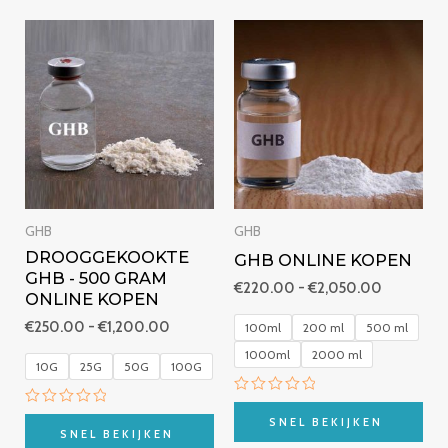
Prijsklasse:
Prijsklass
€250.00
€220.00
tot
tot
€1,200.00
€2,050.0
GHB
GHB
DROOGGEKOOKTE
GHB ONLINE KOPEN
GHB - 500 GRAM
€
220.00
-
€
2,050.00
ONLINE KOPEN
€
250.00
-
€
1,200.00
100ml
200 ml
500 ml
1000ml
2000 ml
10G
25G
50G
100G
Beoordeeld
Beoordeeld
met
SNEL BEKIJKEN
met
0
SNEL BEKIJKEN
0
van