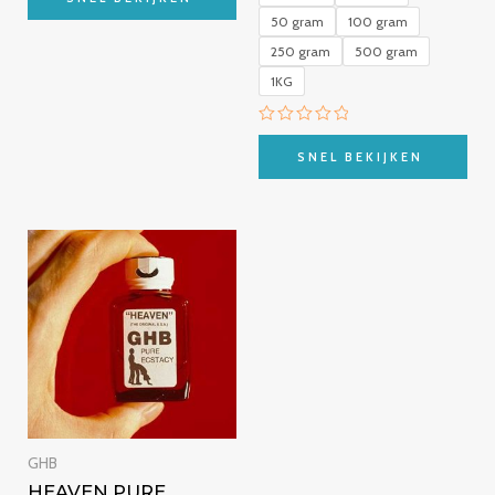
0
50 gram
100 gram
van
5
250 gram
500 gram
1KG
Beoordeeld
met
SNEL BEKIJKEN
0
van
5
Prijsklasse:
€257.00
tot
€1,000.00
GHB
HEAVEN PURE