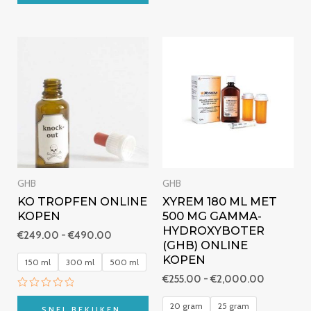
van
5
5
Prijsklasse:
Prijsklasse
€249.00
€255.00
tot
tot
€490.00
€2,000.
GHB
GHB
KO TROPFEN ONLINE
XYREM 180 ML MET
KOPEN
500 MG GAMMA-
HYDROXYBOTER
€
249.00
-
€
490.00
(GHB) ONLINE
KOPEN
150 ml
300 ml
500 ml
€
255.00
-
€
2,000.00
Beoordeeld
20 gram
25 gram
met
SNEL BEKIJKEN