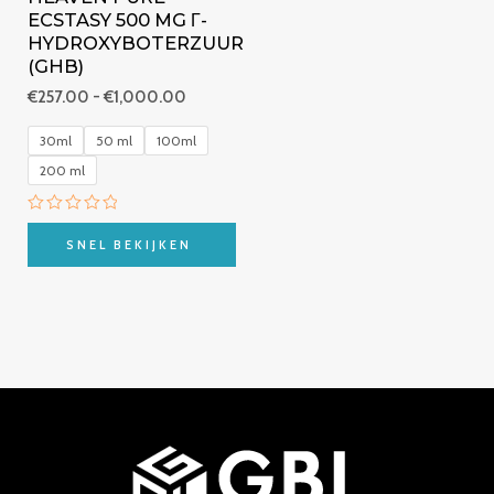
ECSTASY 500 MG Γ-
HYDROXYBOTERZUUR
(GHB)
€
257.00
-
€
1,000.00
30ml
50 ml
100ml
200 ml
Beoordeeld
met
SNEL BEKIJKEN
0
van
5