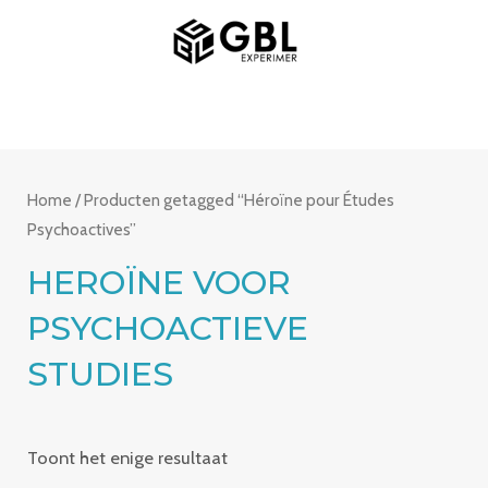
Spring
HOOFDMENU
naar
de
inhoud
Home
/ Producten getagged “Héroïne pour Études
Psychoactives”
HEROÏNE VOOR
PSYCHOACTIEVE
STUDIES
Toont het enige resultaat