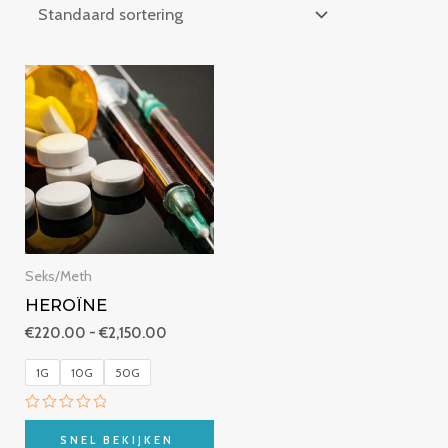
Prijsklasse:
€220.00
tot
€2,150.00
Seks/Meth
HEROÏNE
€
220.00
-
€
2,150.00
1G
10G
50G
Beoordeeld
met
SNEL BEKIJKEN