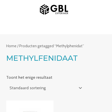
Spring
HOOFDMENU
naar
de
inhoud
Home
/ Producten getagged “Methylphenidat”
METHYLFENIDAAT
Toont het enige resultaat
Prijsklasse:
€235.00