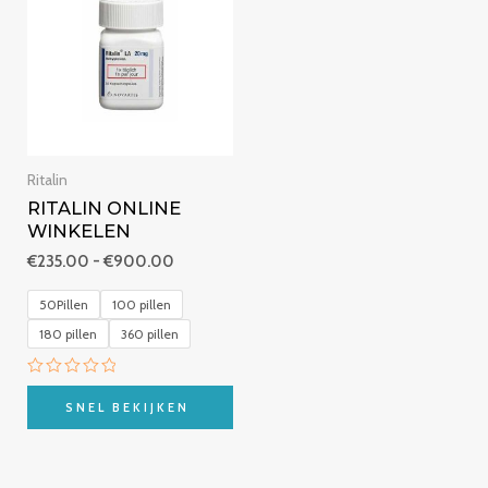
tot
€900.00
Ritalin
RITALIN ONLINE
WINKELEN
€
235.00
-
€
900.00
50Pillen
100 pillen
180 pillen
360 pillen
Beoordeeld
met
SNEL BEKIJKEN
0
van
5