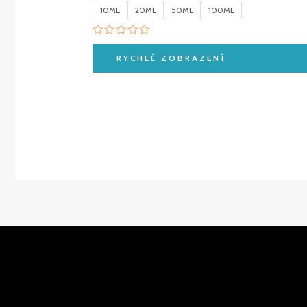
10ML
20ML
50ML
100ML
Hodnocení
0
RYCHLÉ ZOBRAZENÍ
z
5