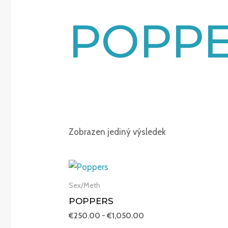
POPP
Zobrazen jediný výsledek
Rozpětí
cen:
€250.00
Sex/Meth
až
POPPERS
€1,050.00
€
250.00
-
€
1,050.00