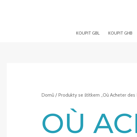
Přeskočit
na
obsah
KOUPIT GBL
KOUPIT GHB
Domů
/ Produkty se štítkem „Où Acheter des
OÙ AC