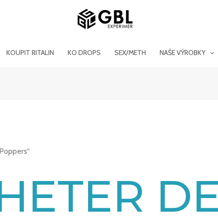
KOUPIT RITALIN
KO DROPS
SEX/METH
NAŠE VÝROBKY
 Poppers“
HETER D