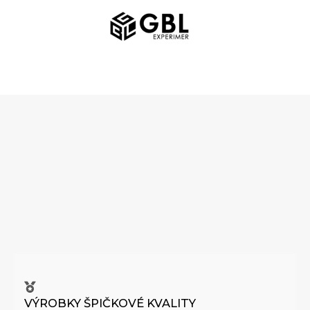
Přeskočit
HLAVNÍ
na
NABÍDKA
obsah
VÝROBKY ŠPIČKOVÉ KVALITY