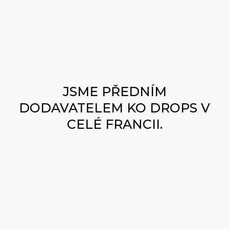
pomůže účinně využít všech výhod přípravku KO
Drops.
Knockout Drops
.
NÁKUP GBL ONLINE
JSME PŘEDNÍM
DODAVATELEM KO DROPS V
CELÉ FRANCII.
KDE A JAK BEZPEČNĚ
KOUPIT KO KAPKY ONLINE?
Objevte nejbezpečnější způsob, jak si u nás koupit
KO Drops online! Nabízíme bezpečnou platformu
pro nákup KO Drops, která zaručuje váš klid.