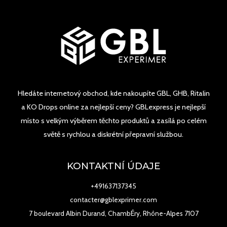
Hledáte internetový obchod, kde nakoupíte GBL, GHB, Ritalin
a KO Drops online za nejlepší ceny? GBLexpress je nejlepší
místo s velkým výběrem těchto produktů a zasílá po celém
světě s rychlou a diskrétní přepravní službou.
KONTAKTNÍ ÚDAJE
+491637137345
contacter@gblexprimer.com
7 boulevard Albin Durand, ChambÉry, Rhône-Alpes 7107