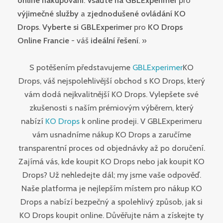
online nakupování
.
Vsaďte na GBLExperimer
pro
výjimečné služby
a
zjednodušené ovládání KO
Drops
.
Vyberte si GBLExperimer
pro
KO Drops
Online Francie
- váš
ideální řešení
. »
S potěšením představujeme
GBLExperimer
KO
Drops, váš nejspolehlivější obchod s KO Drops, který
vám dodá nejkvalitnější KO Drops. Vylepšete své
zkušenosti s naším prémiovým výběrem, který
nabízí
KO Drops
k online prodeji. V GBLExperimeru
vám usnadníme nákup KO Drops a zaručíme
transparentní proces od objednávky až po doručení.
Zajímá vás, kde koupit KO Drops nebo jak koupit KO
Drops? Už nehledejte dál; my jsme vaše odpověď.
Naše platforma je nejlepším místem pro nákup KO
Drops a nabízí bezpečný a spolehlivý způsob, jak si
KO Drops koupit online. Důvěřujte nám a získejte ty