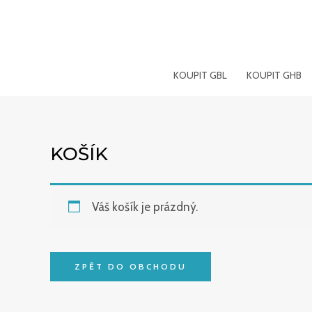
Přeskočit
na
obsah
KOUPIT GBL
KOUPIT GHB
KOŠÍK
Váš košík je prázdný.
ZPĚT DO OBCHODU