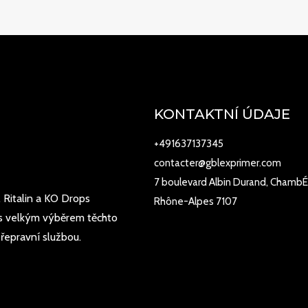
KONTAKTNÍ ÚDAJE
+491637137345
contacter@gblexprimer.com
7 boulevard Albin Durand, ChambÉ
 Ritalin a KO Drops
Rhône-Alpes 7107
o s velkým výběrem těchto
přepravní službou.