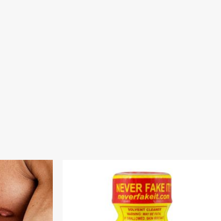
nne:
Preisspanne:
€250.00
bis
00
€1,050.00