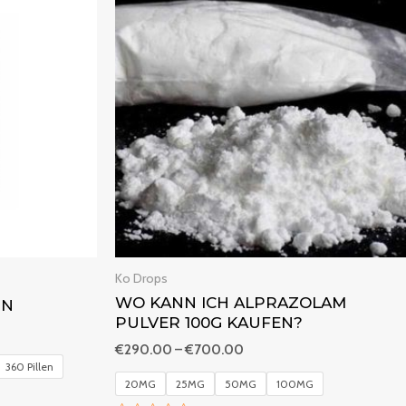
bis
€700.00
Ko Drops
WO KANN ICH ALPRAZOLAM
IN
PULVER 100G KAUFEN?
€
290.00
–
€
700.00
360 Pillen
20MG
25MG
50MG
100MG