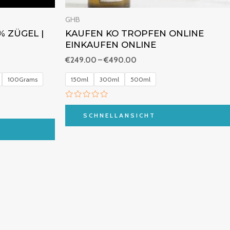
GHB
% ZÜGEL |
KAUFEN KO TROPFEN ONLINE
EINKAUFEN ONLINE
€
249.00
–
€
490.00
100Grams
150ml
300ml
500ml
B
e
SCHNELLANSICHT
w
e
r
t
e
t
m
i
t
0
v
o
n
5