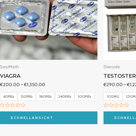
Sex/Meth
Steroide
VIAGRA
TESTOSTER
€
200.00
–
€
1,350.00
€
290.00
–
€
1,
60Pills
120Pills
180Pills
240Pills
300Pills
100MG
250M
B
B
e
e
SCHNELLANSICHT
SCHNELL
w
w
e
e
r
r
t
t