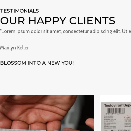
TESTIMONIALS
OUR HAPPY CLIENTS
"Lorem ipsum dolor sit amet, consectetur adipiscing elit. Ut el
Marilyn Keller
BLOSSOM INTO A NEW YOU!
Preisspanne:
€200.00
bis
€1,350.00