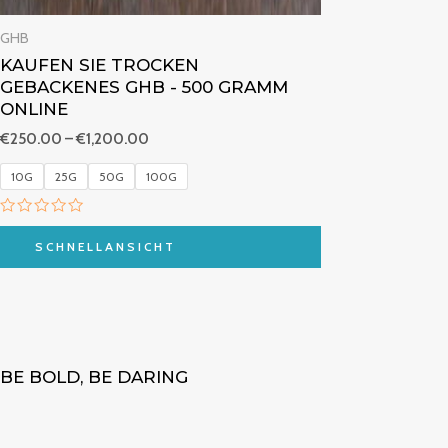
m
i
t
GHB
0
v
KAUFEN SIE TROCKEN
o
GEBACKENES GHB - 500 GRAMM
n
5
ONLINE
€
250.00
–
€
1,200.00
10G
25G
50G
100G
B
e
SCHNELLANSICHT
w
e
r
t
e
t
m
i
t
BE BOLD, BE DARING
0
v
o
n
5