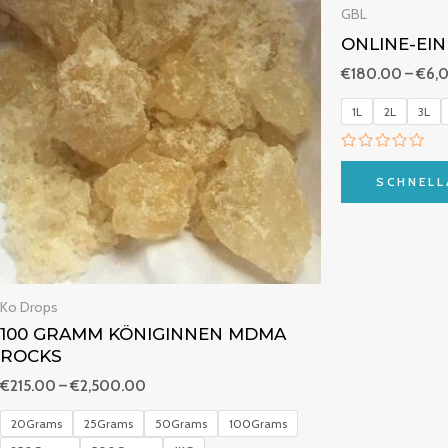
bis
GBL
€2,500.00
ONLINE-EI
€
180.00
–
€
6,
1L
2L
3L
B
e
SCHNELL
w
e
r
t
e
t
m
i
t
Ko Drops
0
v
100 GRAMM KÖNIGINNEN MDMA
o
ROCKS
n
5
€
215.00
–
€
2,500.00
20Grams
25Grams
50Grams
100Grams