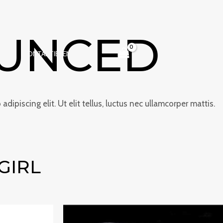
OUNCED
E
KONTAKTIEREN SIE UNS
dipiscing elit. Ut elit tellus, luctus nec ullamcorper mattis.
GIRL
e:
Preisspanne:
€290.00