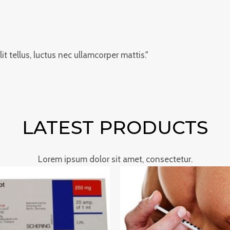
it tellus, luctus nec ullamcorper mattis."
LATEST PRODUCTS
Lorem ipsum dolor sit amet, consectetur.
Preisspanne:
Preisspa
€290.00
€220.00
bis
bis
€1,223.00
€1,800.