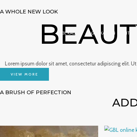
Zum
A WHOLE NEW LOOK
Inhalt
BEAUT
springen
GBL KAUFEN
GHB KAUFEN
RITALI
Lorem ipsum dolor sit amet, consectetur adipiscing elit. Ut e
VIEW MORE
A BRUSH OF PERFECTION
ADD
Preisspanne:
€215.00