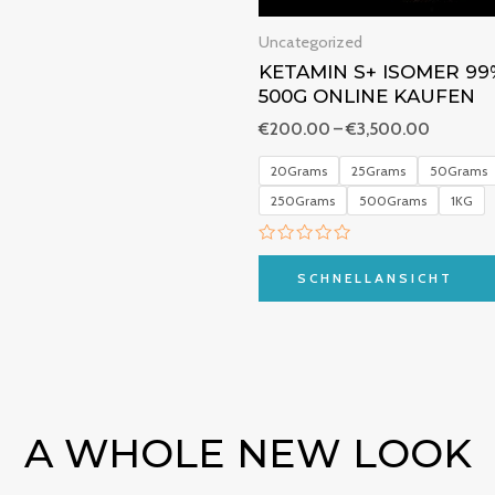
Uncategorized
KETAMIN S+ ISOMER 99
500G ONLINE KAUFEN
€
200.00
–
€
3,500.00
20Grams
25Grams
50Grams
250Grams
500Grams
1KG
B
e
SCHNELLANSICHT
w
e
r
t
e
t
m
i
t
0
A WHOLE NEW LOOK
v
o
n
5