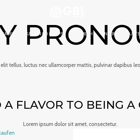
Y PRON
N KAUFEN
KAUFEN KO DROPS
SEX/METH
UNSERE PRODUKT
lit tellus, luctus nec ullamcorper mattis, pulvinar dapibus leo a
 A FLAVOR TO BEING A 
Lorem ipsum dolor sit amet, consectetur.
Preisspanne:
Preisspann
€180.00
€235.00