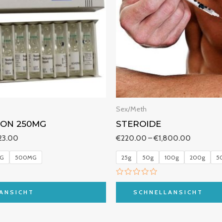
Sex/Meth
ON 250MG
STEROIDE
223.00
€
220.00
–
€
1,800.00
G
500MG
25g
50g
100g
200g
5
B
e
ANSICHT
SCHNELLANSICHT
w
e
r
t