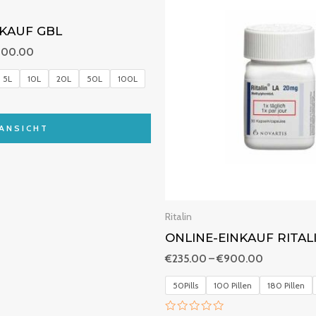
bis
bis
€6,000.00
€900.00
NKAUF GBL
000.00
5L
10L
20L
50L
100L
ANSICHT
Ritalin
ONLINE-EINKAUF RITAL
€
235.00
–
€
900.00
50Pills
100 Pillen
180 Pillen