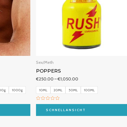
Sex/Meth
POPPERS
€
250.00
–
€
1,050.00
00g
1000g
10ML
20ML
50ML
100ML
B
e
SCHNELLANSICHT
w
e
r
t