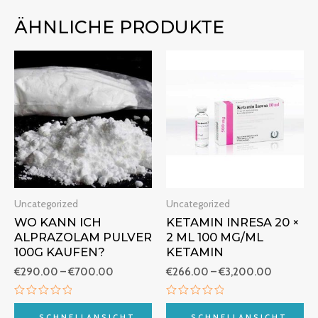
ÄHNLICHE PRODUKTE
Preisspanne:
Preisspan
€290.00
€266.00
bis
bis
€700.00
€3,200.
Uncategorized
Uncategorized
WO KANN ICH
KETAMIN INRESA 20 ×
ALPRAZOLAM PULVER
2 ML 100 MG/ML
100G KAUFEN?
KETAMIN
€
290.00
–
€
700.00
€
266.00
–
€
3,200.00
Bewertet
Bewertet
mit
mit
SCHNELLANSICHT
SCHNELLANSICHT