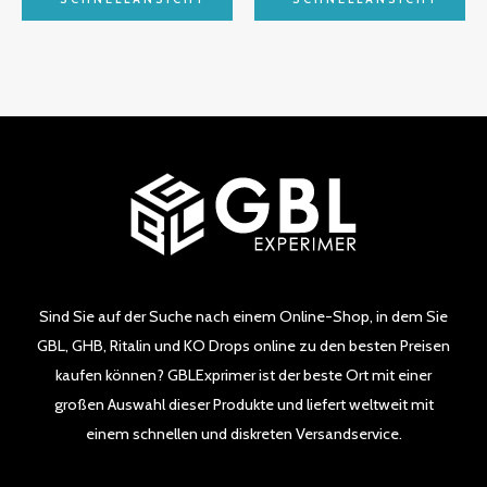
0
0
von
von
5
5
Sind Sie auf der Suche nach einem Online-Shop, in dem Sie
GBL, GHB, Ritalin und KO Drops online zu den besten Preisen
kaufen können? GBLExprimer ist der beste Ort mit einer
großen Auswahl dieser Produkte und liefert weltweit mit
einem schnellen und diskreten Versandservice.