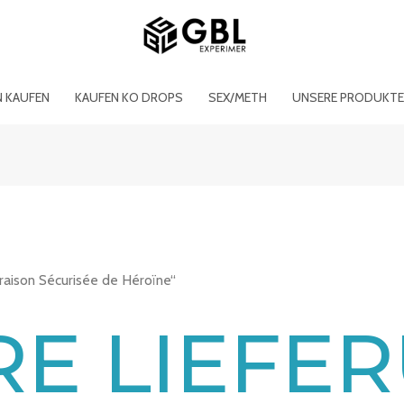
N KAUFEN
KAUFEN KO DROPS
SEX/METH
UNSERE PRODUKT
raison Sécurisée de Héroïne“
RE LIEFE