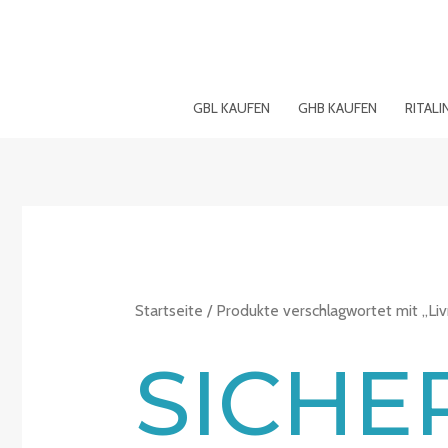
Zum
Inhalt
springen
GBL KAUFEN
GHB KAUFEN
RITALI
Startseite
/ Produkte verschlagwortet mit „Liv
SICHE