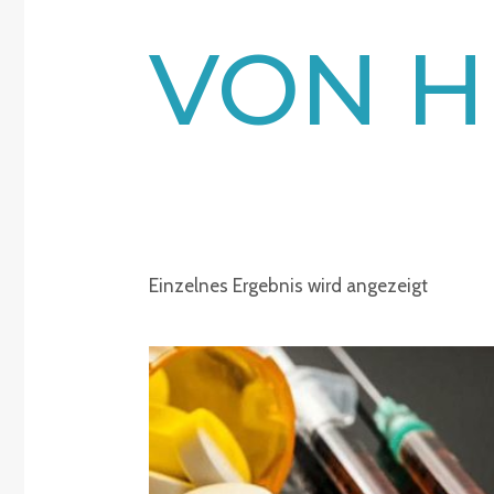
VON H
Einzelnes Ergebnis wird angezeigt
Preisspanne:
€220.00
bis
€2,150.00