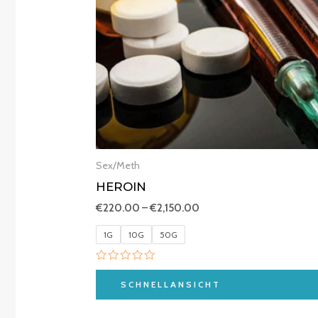
Sex/Meth
HEROIN
€
220.00
–
€
2,150.00
1G
10G
50G
Bewertet
mit
SCHNELLANSICHT
0
von
5