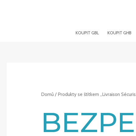
Přeskočit
na
obsah
KOUPIT GBL
KOUPIT GHB
Domů
/ Produkty se štítkem „Livraison Sécuri
BEZPE