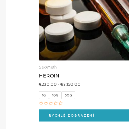
Sex/Meth
HEROIN
€
220.00
-
€
2,150.00
1G
10G
50G
Hodnocení
0
RYCHLÉ ZOBRAZENÍ
z
5