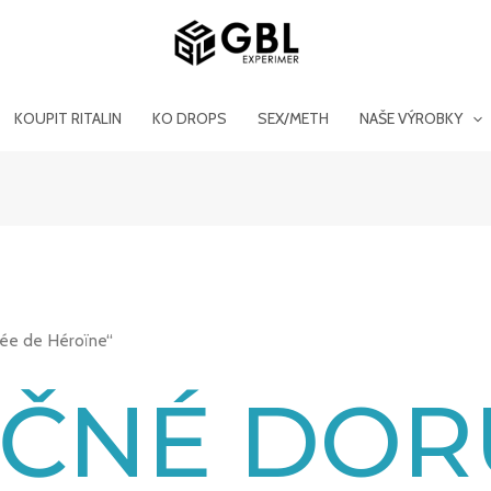
KOUPIT RITALIN
KO DROPS
SEX/METH
NAŠE VÝROBKY
sée de Héroïne“
ČNÉ DOR