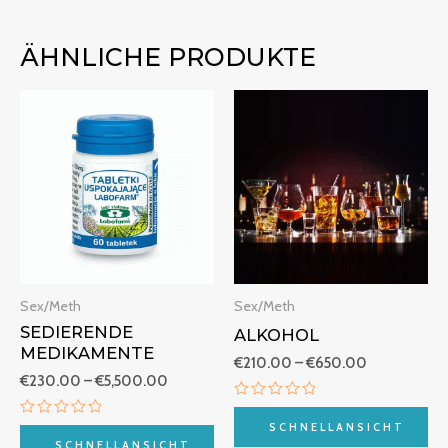
ÄHNLICHE PRODUKTE
Preisspanne:
Preisspanne
€230.00
€210.00
bis
bis
€5,500.00
€650.00
Sex/Meth
Sex/Meth
SEDIERENDE
ALKOHOL
MEDIKAMENTE
€
210.00
–
€
650.00
€
230.00
–
€
5,500.00
Bewertet
mit
Bewertet
SCHNELLANSICHT
0
mit
SCHNELLANSICHT