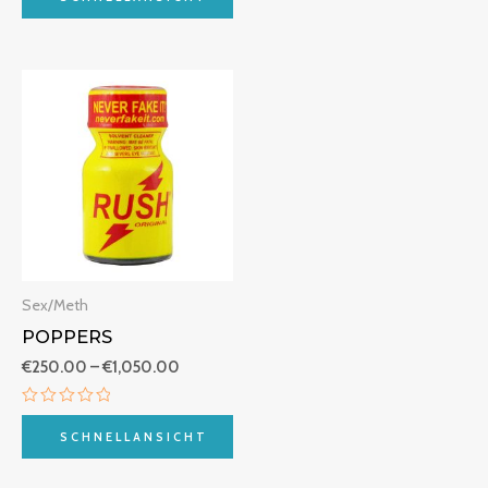
von
0
5
von
5
Preisspanne:
€250.00
bis
€1,050.00
Sex/Meth
POPPERS
€
250.00
–
€
1,050.00
Bewertet
mit
SCHNELLANSICHT
0
von
5