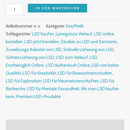
IN DEN WARENKORB
Artikelnummer:
n. v.
Kategorie:
Sex/Meth
Schlagwörter:
LSD Kaufen
,
Lysergsäure Verkauf
,
LSD online
bestellen
,
LSD jetzt bestellen
,
Studien zu LSD und Serotonin
,
Zuverlässige Anbieter von LSD
,
Schnelle Lieferung von LSD
,
Sichere Lieferung von LSD
,
LSD zum Verkauf
,
LSD
Erschwinglich Online.
,
LSD Authentisch Online
,
LSD von hoher
Qualität
,
LSD für Kreativität
,
LSD für Bewusstseinsstudien
,
LSD für Exploration
,
LSD für Neurowissenschaften
,
LSD für
Recherche
,
LSD für Mentale Gesundheit
,
Wo man LSD kaufen
kann
,
Premium LSD-Produkte
Beschreibung