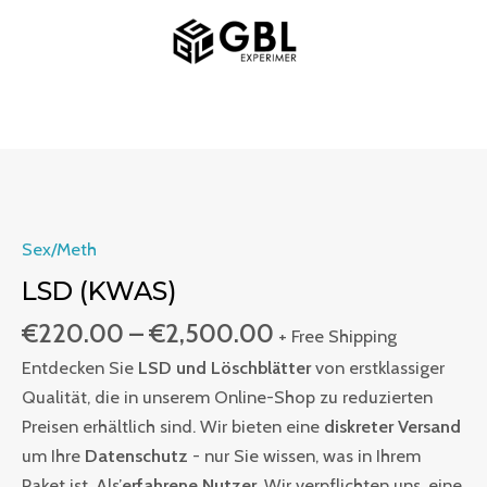
Zum
MAIN
Inhalt
MENU
springen
Preisspanne:
LSD
€220.00
(Kwas)
bis
Menge
Sex/Meth
€2,500.00
LSD (KWAS)
€
220.00
–
€
2,500.00
+ Free Shipping
Entdecken Sie
LSD und Löschblätter
von erstklassiger
Qualität, die in unserem Online-Shop zu reduzierten
Preisen erhältlich sind. Wir bieten eine
diskreter Versand
um Ihre
Datenschutz
- nur Sie wissen, was in Ihrem
Paket ist. Als’
erfahrene Nutzer
, Wir verpflichten uns, eine