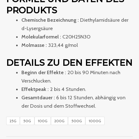
PRODUKTS
Chemische Bezeichnung :
Diethylamidsäure der
d-Lysergsäure
Molekularformel :
C20H25N3O
Molmasse :
323,44 g/mol
DETAILS ZU DEN EFFEKTEN
Beginn der Effekte :
20 bis 90 Minuten nach
Verschlucken.
Effektpeak :
2 bis 4 Stunden.
Gesamtdauer :
6 bis 12 Stunden, abhängig von
der Dosis und dem Stoffwechsel.
25G
50G
100G
200G
500G
1000G