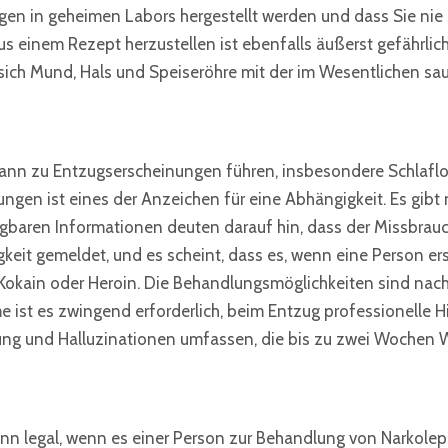
ogen in geheimen Labors hergestellt werden und dass Sie nie
 aus einem Rezept herzustellen ist ebenfalls äußerst gefährlic
, sich Mund, Hals und Speiseröhre mit der im Wesentlichen s
nn zu Entzugserscheinungen führen, insbesondere Schlaflos
gen ist eines der Anzeichen für eine Abhängigkeit. Es gibt n
ügbaren Informationen deuten darauf hin, dass der Missbra
eit gemeldet, und es scheint, dass es, wenn eine Person erst
Kokain oder Heroin. Die Behandlungsmöglichkeiten sind nach
st es zwingend erforderlich, beim Entzug professionelle H
rung und Halluzinationen umfassen, die bis zu zwei Wochen 
n legal, wenn es einer Person zur Behandlung von Narkoleps