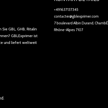
+491637137345
contacter@gblexprimer.com
7 boulevard Albin Durand, ChambÉ
 Sie GBL, GHB, Ritalin
Rhône-Alpes 7107
önnen? GBLExprimer ist
e und liefert weltweit
ed.