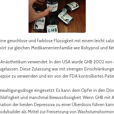
e geruchlose und farblose Flüssigkeit mit einem leicht sal
hört zur gleichen Medikamentenfamilie wie Rohypnol und Ke
s Anästhetikum verwendet. In den USA wurde GHB 2002 von 
zugelassen. Diese Zulassung war mit strengen Einschränkungen
psie zu verwenden und ein von der FDA kontrolliertes Patie
ewaltigungsdroge eingesetzt: Es kann dem Opfer in den Dr
chläfrigkeit und manchmal Bewusstlosigkeit. Wenn GHB mit Al
ination der beiden Depressiva zu einer Überdosis führen ka
 Bodybuilder als Mittel zur Freisetzung von Wachstumshorm