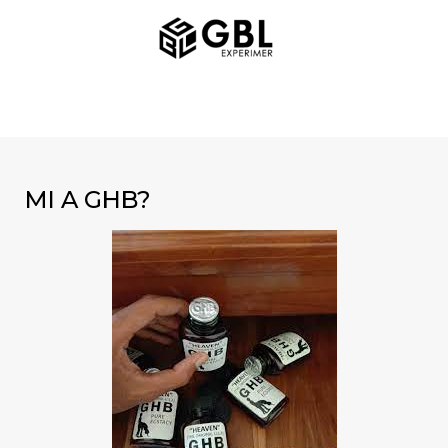
Ugrás
FŐMENÜ
a
tartalomra
MI A GHB?