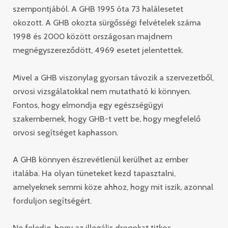
szempontjából. A GHB 1995 óta 73 halálesetet
okozott. A GHB okozta sürgősségi felvételek száma
1998 és 2000 között országosan majdnem
megnégyszereződött, 4969 esetet jelentettek.
Mivel a GHB viszonylag gyorsan távozik a szervezetből,
orvosi vizsgálatokkal nem mutatható ki könnyen.
Fontos, hogy elmondja egy egészségügyi
szakembernek, hogy GHB-t vett be, hogy megfelelő
orvosi segítséget kaphasson.
A GHB könnyen észrevétlenül kerülhet az ember
italába. Ha olyan tüneteket kezd tapasztalni,
amelyeknek semmi köze ahhoz, hogy mit iszik, azonnal
forduljon segítségért.
Ne feledje, hogy az illegális drogokat titkos