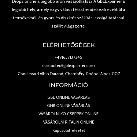
Drops online a legjobb áron vásárolhatsz? A GBLExprimer a
legjobb hely, amely nagy választékkal rendelkezik ezekből a
termékekből, és gyors és diszkrét szállítási szolgáltatással
szállít világszerte.
ELÉRHETŐSÉGEK
+491637137345
contacter@gblexprimer.com
7 boulevard Albin Durand, ChambÉry, Rhône-Alpes 7107
INFORMÁCIÓ
GBL ONLINE VÁSÁRLÁS
GHB ONLINE VÁSÁRLÁS
VÁSÁROLNI KO CSEPPEK ONLINE
VÁSÁROLNI RITALIN ONLINE
Kapcsolatfelvétel