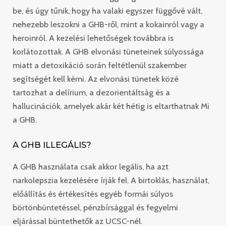
be, és úgy tűnik, hogy ha valaki egyszer függővé vált,
nehezebb leszokni a GHB-ről, mint a kokainról vagy a
heroinról. A kezelési lehetőségek továbbra is
korlátozottak. A GHB elvonási tüneteinek súlyossága
miatt a detoxikáció során feltétlenül szakember
segítségét kell kérni. Az elvonási tünetek közé
tartozhat a delírium, a dezorientáltság és a
hallucinációk, amelyek akár két hétig is eltarthatnak Mi
a GHB.
A GHB ILLEGÁLIS?
A GHB használata csak akkor legális, ha azt
narkolepszia kezelésére írják fel. A birtoklás, használat,
előállítás és értékesítés egyéb formái súlyos
börtönbüntetéssel, pénzbírsággal és fegyelmi
eljárással büntethetők az UCSC-nél.