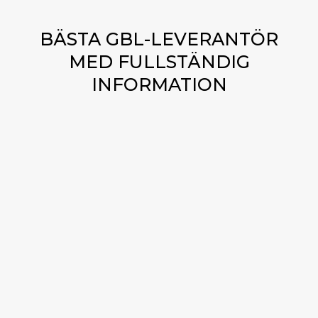
BÄSTA GBL-LEVERANTÖR
MED FULLSTÄNDIG
INFORMATION
FÖRDELAR MED ATT KÖPA
GBL ONLINE FRÅN
GBLEXPERIMER
GBLExperimer.com är dedikerade till att
tillhandahålla GBL av högsta kvalitet till våra kunder.
Tredjepartslaboratorier har noggrant testat våra
produkter och vi står bakom dem med en
nöjdhetsgaranti. Vi erbjuder också gratis leverans på
alla beställningar över 100 $ och 24/7 kundsupport
för att hjälpa dig att fatta det bästa beslutet för