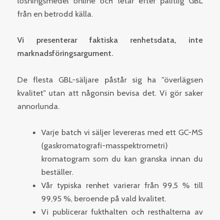
lösningsmedel online och letar efter pålitlig GBL
från en betrodd källa.
Vi presenterar faktiska renhetsdata, inte
marknadsföringsargument.
De flesta GBL-säljare påstår sig ha "överlägsen
kvalitet" utan att någonsin bevisa det. Vi gör saker
annorlunda.
Varje batch vi säljer levereras med ett GC-MS
(gaskromatografi-masspektrometri)
kromatogram som du kan granska innan du
beställer.
Vår typiska renhet varierar från 99,5 % till
99,95 %, beroende på vald kvalitet.
Vi publicerar fukthalten och resthalterna av