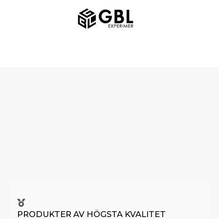
Hoppa
HUVUDMENY
till
innehåll
PRODUKTER AV HÖGSTA KVALITET