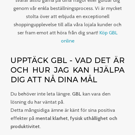
svarar alltid gärna på dina frågor eller guidar dig
genom vår enkla beställningsprocess. Vi är mycket
stolta över att erbjuda en exceptionell
shoppingupplevelse till alla våra lojala kunder och
ser fram emot att höra från dig snart!
Köp GBL
online
UPPTÄCK GBL - VAD DET ÄR
OCH HUR JAG KAN HJÄLPA
DIG ATT NÅ DINA MÅL
Du behöver inte leta längre.
GBL
kan vara den
lösning du har väntat på.
Detta mångsidiga ämne är känt för sina positiva
effekter på
mental klarhet, fysisk uthållighet och
produktivitet
.