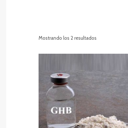
Mostrando los 2 resultados
Rango
de
precios:
desde
€250.00
hasta
€1,200.00