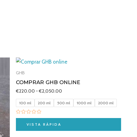
Rango
de
precios:
GHB
desde
COMPRAR GHB ONLINE
€220.00
hasta
€
220.00
-
€
2,050.00
€2,050.00
100 ml
200 ml
500 ml
1000 ml
2000 ml
Valorado
con
VISTA RÁPIDA
0
de
5