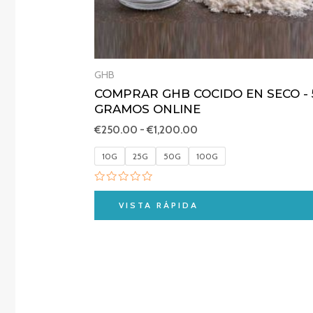
GHB
COMPRAR GHB COCIDO EN SECO - 
GRAMOS ONLINE
€
250.00
-
€
1,200.00
10G
25G
50G
100G
Valorado
con
VISTA RÁPIDA
0
de
5