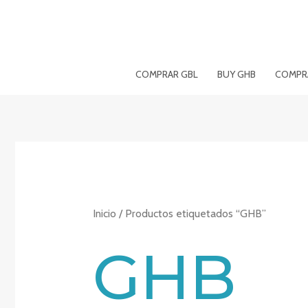
Ir
al
contenido
COMPRAR GBL
BUY GHB
COMPRA
Inicio
/ Productos etiquetados “GHB”
GHB