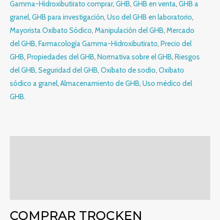
Gamma-Hidroxibutirato comprar
,
GHB
,
GHB en venta
,
GHB a
granel
,
GHB para investigación
,
Uso del GHB en laboratorio
,
Mayorista Oxibato Sódico
,
Manipulación del GHB
,
Mercado
del GHB
,
Farmacología Gamma-Hidroxibutirato
,
Precio del
GHB
,
Propiedades del GHB
,
Normativa sobre el GHB
,
Riesgos
del GHB
,
Seguridad del GHB
,
Oxibato de sodio
,
Oxibato
sódico a granel
,
Almacenamiento de GHB
,
Uso médico del
GHB.
Descripción
Información adicional
Valoraciones (0)
COMPRAR TROCKEN