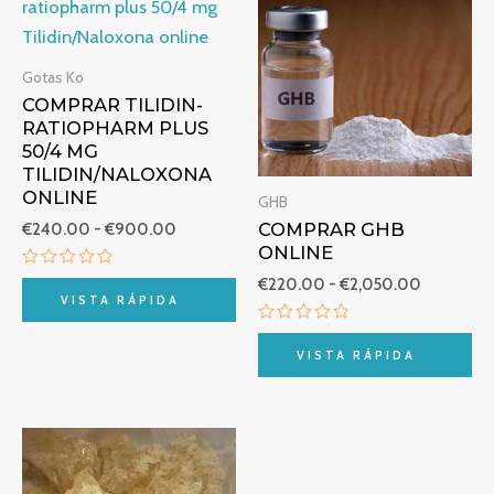
precios:
precios:
desde
desde
€240.00
€220.00
hasta
hasta
Gotas Ko
€900.00
€2,050.0
COMPRAR TILIDIN-
RATIOPHARM PLUS
50/4 MG
TILIDIN/NALOXONA
ONLINE
GHB
COMPRAR GHB
€
240.00
-
€
900.00
ONLINE
Valorado
€
220.00
-
€
2,050.00
con
VISTA RÁPIDA
0
de
Valorado
5
con
VISTA RÁPIDA
0
de
5
Rango
de
precios: