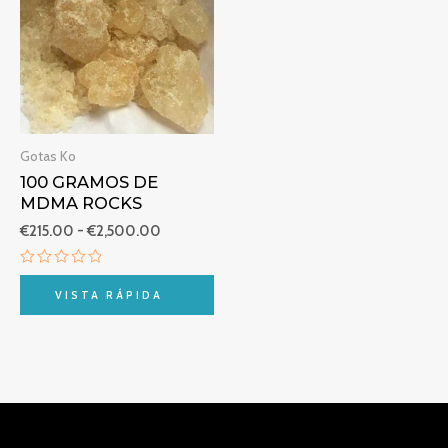
desde
€215.00
hasta
€2,500.00
Gotas Ko
100 GRAMOS DE
MDMA ROCKS
€
215.00
-
€
2,500.00
Valorado
con
VISTA RÁPIDA
0
de
5