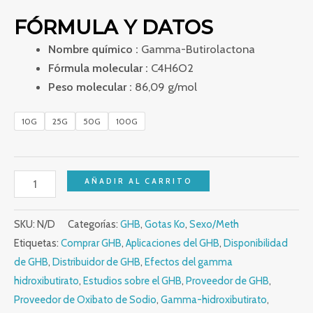
FÓRMULA Y DATOS
Nombre químico :
Gamma-Butirolactona
Fórmula molecular :
C4H6O2
Peso molecular :
86,09 g/mol
10G
25G
50G
100G
AÑADIR AL CARRITO
SKU:
N/D
Categorías:
GHB
,
Gotas Ko
,
Sexo/Meth
Etiquetas:
Comprar GHB
,
Aplicaciones del GHB
,
Disponibilidad
de GHB
,
Distribuidor de GHB
,
Efectos del gamma
hidroxibutirato
,
Estudios sobre el GHB
,
Proveedor de GHB
,
Proveedor de Oxibato de Sodio
,
Gamma-hidroxibutirato
,