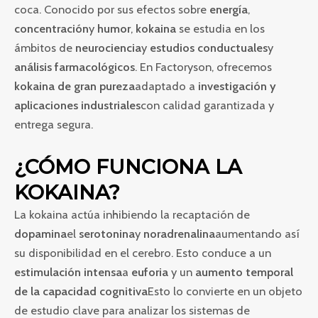
coca. Conocido por sus efectos sobre
energía
,
concentración
y
humor
,
kokaina
se estudia en los
ámbitos de
neurociencia
y
estudios conductuales
y
análisis farmacológicos
. En Factoryson, ofrecemos
kokaina de gran pureza
adaptado a
investigación y
aplicaciones industriales
con calidad garantizada y
entrega segura.
¿CÓMO FUNCIONA LA
KOKAINA?
La kokaina actúa inhibiendo la recaptación de
dopamina
el
serotonina
y
noradrenalina
aumentando así
su disponibilidad en el cerebro. Esto conduce a un
estimulación intensa
a
euforia
y un
aumento temporal
de la capacidad cognitiva
Esto lo convierte en un objeto
de estudio clave para analizar los sistemas de