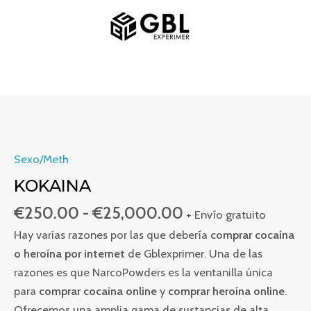
Ir
MENÚ
al
PRINCIPAL
contenido
Rango
Kokaina
de
cantidad
precios:
Sexo/Meth
desde
KOKAINA
€250.00
€
250.00
-
€
25,000.00
hasta
+ Envío gratuito
€25,000.00
Hay varias razones por las que debería
comprar cocaína
o heroína por internet
de Gblexprimer. Una de las
razones es que NarcoPowders es la ventanilla única
para
comprar cocaina online
y
comprar heroína online
.
Ofrecemos una amplia gama de sustancias de alta