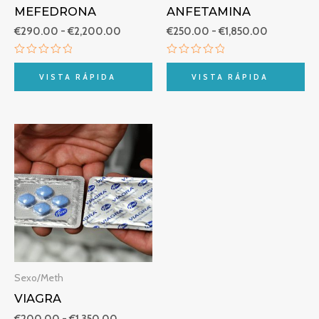
desde
desde
MEFEDRONA
ANFETAMINA
€290.00
€250.00
hasta
hasta
€
290.00
-
€
2,200.00
€
250.00
-
€
1,850.00
€2,200.00
€1,850.00
Valorado
Valorado
con
con
VISTA RÁPIDA
VISTA RÁPIDA
0
0
de
de
5
5
Rango
de
precios:
desde
€200.00
hasta
€1,350.00
Sexo/Meth
VIAGRA
€
200.00
-
€
1,350.00