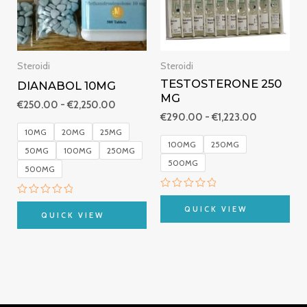
€2,250.00
€1,223.00
Steroidi
Steroidi
TESTOSTERONE 250
DIANABOL 10MG
MG
€
250.00
-
€
2,250.00
€
290.00
-
€
1,223.00
10MG
20MG
25MG
100MG
250MG
50MG
100MG
250MG
500MG
500MG
Valutato
Valutato
0
QUICK VIEW
0
QUICK VIEW
su
su
5
5