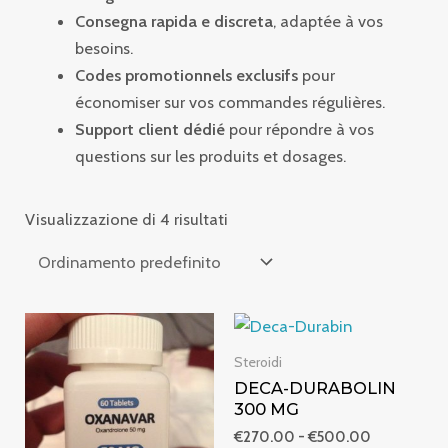
Consegna rapida e discreta
, adaptée à vos
besoins.
Codes promotionnels exclusifs
pour
économiser sur vos commandes régulières.
Support client dédié
pour répondre à vos
questions sur les produits et dosages.
Visualizzazione di 4 risultati
Fascia
Fascia
di
di
prezzo:
prezzo:
Steroidi
da
da
DECA-DURABOLIN
€255.00
€270.00
300 MG
a
a
€1,050.00
€500.00
€
270.00
-
€
500.00