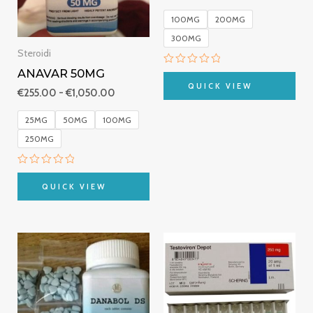
100MG
200MG
300MG
Steroidi
ANAVAR 50MG
Valutato
0
QUICK VIEW
€
255.00
-
€
1,050.00
su
5
25MG
50MG
100MG
250MG
Valutato
0
QUICK VIEW
su
5
Fascia
Fascia
di
di
prezzo:
prezzo:
da
da
€250.00
€290.00
a
a