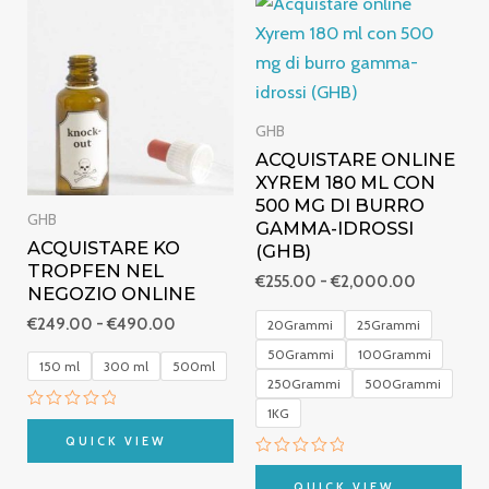
di
di
prezzo:
prezzo:
da
da
€249.00
€255.00
a
a
€490.00
€2,000.
GHB
ACQUISTARE ONLINE
XYREM 180 ML CON
500 MG DI BURRO
GHB
GAMMA-IDROSSI
ACQUISTARE KO
(GHB)
TROPFEN NEL
€
255.00
-
€
2,000.00
NEGOZIO ONLINE
€
249.00
-
€
490.00
20Grammi
25Grammi
50Grammi
100Grammi
150 ml
300 ml
500ml
250Grammi
500Grammi
1KG
Valutato
0
QUICK VIEW
su
5
Valutato
0
QUICK VIEW