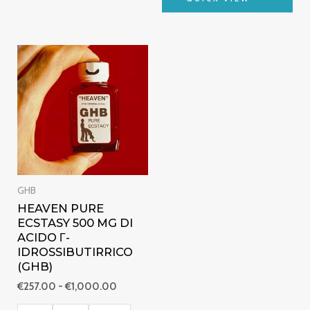
su
5
Fascia
di
prezzo:
da
€257.00
a
€1,000.00
GHB
HEAVEN PURE
ECSTASY 500 MG DI
ACIDO Γ-
IDROSSIBUTIRRICO
(GHB)
€
257.00
-
€
1,000.00