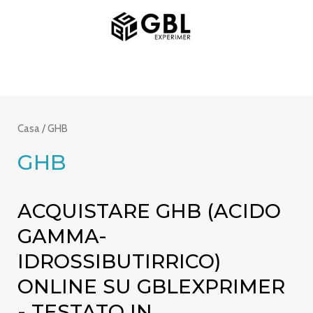
Vai
MENU
al
PRINCIPALE
contenuto
Casa
/ GHB
GHB
ACQUISTARE GHB (ACIDO
GAMMA-
IDROSSIBUTIRRICO)
ONLINE SU GBLEXPRIMER
- TESTATO IN