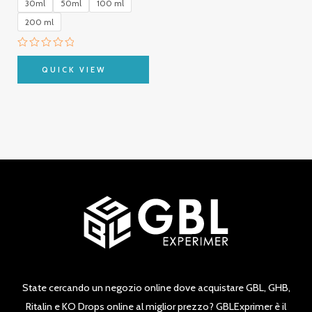
30ml
50ml
100 ml
200 ml
Valutato
0
QUICK VIEW
su
5
State cercando un negozio online dove acquistare GBL, GHB,
Ritalin e KO Drops online al miglior prezzo? GBLExprimer è il