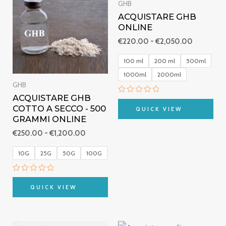
prezzo:
prezzo:
GHB
da
da
ACQUISTARE GHB
€250.00
€220.00
ONLINE
a
a
€1,200.00
€2,050.0
€
220.00
-
€
2,050.00
100 ml
200 ml
500ml
1000ml
2000ml
GHB
ACQUISTARE GHB
Valutato
0
COTTO A SECCO - 500
QUICK VIEW
su
GRAMMI ONLINE
5
€
250.00
-
€
1,200.00
10G
25G
50G
100G
Valutato
0
QUICK VIEW
su
5
Fascia
Fascia