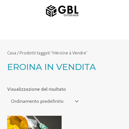
Vai
MENU
al
PRINCIPALE
contenuto
Casa
/ Prodotti taggati “Héroïne à Vendre”
EROINA IN VENDITA
Visualizzazione del risultato
Fascia
di