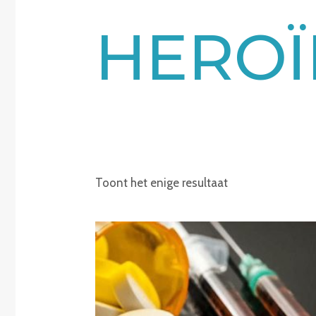
HERO
Toont het enige resultaat
Prijsklasse:
€220.00
tot
€2,150.00