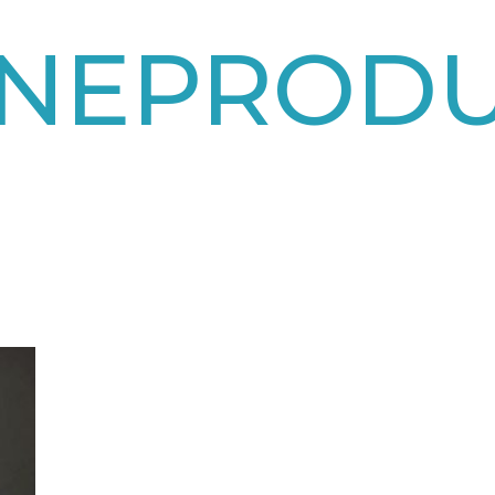
ÏNEPROD