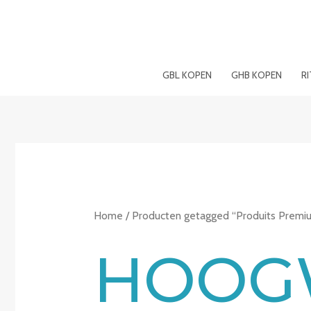
Spring
naar
de
inhoud
GBL KOPEN
GHB KOPEN
R
Home
/ Producten getagged “Produits Premi
HOOG