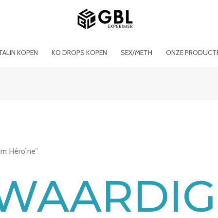
ITALIN KOPEN
KO DROPS KOPEN
SEX/METH
ONZE PRODUCT
um Héroïne”
WAARDIG