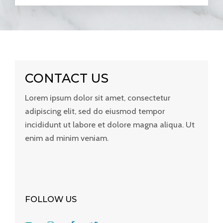
CONTACT US
Lorem ipsum dolor sit amet, consectetur
adipiscing elit, sed do eiusmod tempor
incididunt ut labore et dolore magna aliqua. Ut
enim ad minim veniam.
FOLLOW US
Y
I
F
T
o
n
a
w
u
s
c
i