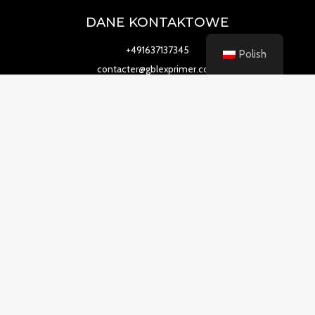
DANE KONTAKTOWE
+491637137345
Polish
contacter@gblexprimer.com
7 boulevard Albin Durand, ChambÉry, Rodan-Alpy 7107
INFORMACJA
KUP GBL ONLINE
KUP GHB ONLINE
KUP KROPLE KO ONLINE
KUPIĆ RITALIN ONLINE
Skontaktuj się z nami
Copyright © 2026 GBL Exprimer | Wszelkie prawa
zastrzeżone.