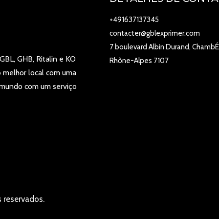
+491637137345
contacter@gblexprimer.com
7 boulevard Albin Durand, ChambÉ
GBL, GHB, Ritalin e KO
Rhône-Alpes 7107
o melhor local com uma
 mundo com um serviço
 reservados.