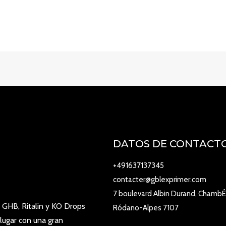
DATOS DE CONTACT
+491637137345
contacter@gblexprimer.com
7 boulevard Albin Durand, ChambÉ
 GHB, Ritalin y KO Drops
Ródano-Alpes 7107
lugar con una gran