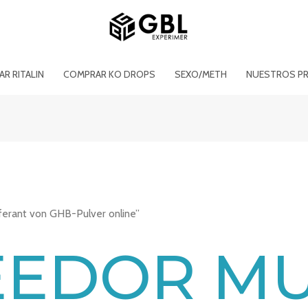
R RITALIN
COMPRAR KO DROPS
SEXO/METH
NUESTROS P
ferant von GHB-Pulver online”
EEDOR MU