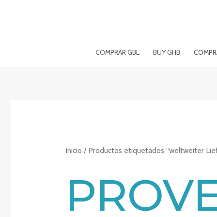
Ir
al
contenido
COMPRAR GBL
BUY GHB
COMPRA
Inicio
/ Productos etiquetados “weltweiter Lie
PROV