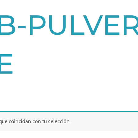
B-PULVE
E
ue coincidan con tu selección.