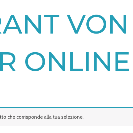
RANT VON
R ONLINE
to che corrisponde alla tua selezione.