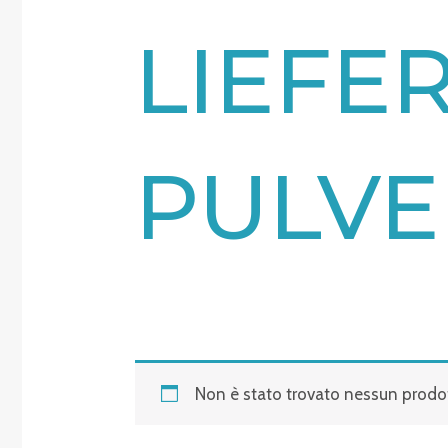
LIEFE
PULVE
Non è stato trovato nessun prodot