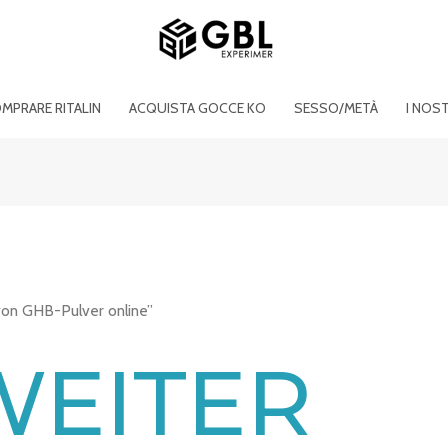
MPRARE RITALIN
ACQUISTA GOCCE KO
SESSO/METÀ
I NOS
 von GHB-Pulver online”
EITER