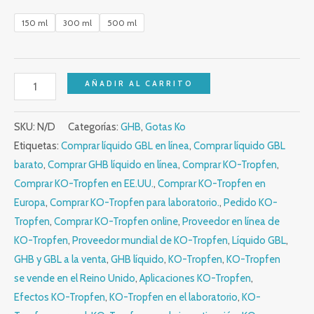
150 ml
300 ml
500 ml
AÑADIR AL CARRITO
SKU:
N/D
Categorías:
GHB
,
Gotas Ko
Etiquetas:
Comprar líquido GBL en línea
,
Comprar líquido GBL
barato
,
Comprar GHB líquido en línea
,
Comprar KO-Tropfen
,
Comprar KO-Tropfen en EE.UU.
,
Comprar KO-Tropfen en
Europa
,
Comprar KO-Tropfen para laboratorio.
,
Pedido KO-
Tropfen
,
Comprar KO-Tropfen online
,
Proveedor en línea de
KO-Tropfen
,
Proveedor mundial de KO-Tropfen
,
Líquido GBL
,
GHB y GBL a la venta
,
GHB líquido
,
KO-Tropfen
,
KO-Tropfen
se vende en el Reino Unido
,
Aplicaciones KO-Tropfen
,
Efectos KO-Tropfen
,
KO-Tropfen en el laboratorio
,
KO-