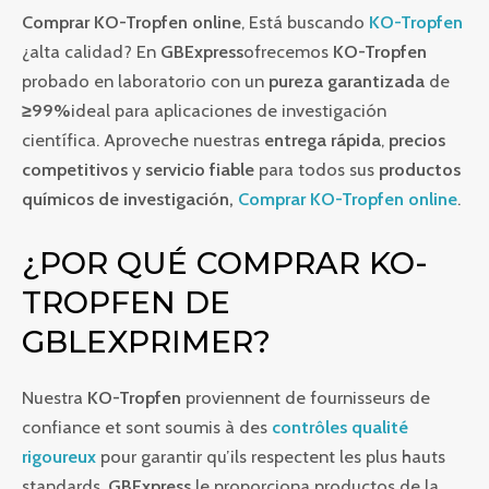
Comprar KO-Tropfen online
, Está buscando
KO-Tropfen
¿alta calidad? En
GBExpress
ofrecemos
KO-Tropfen
probado en laboratorio con un
pureza garantizada
de
≥99%
ideal para aplicaciones de investigación
científica. Aproveche nuestras
entrega rápida
,
precios
competitivos
y
servicio fiable
para todos sus
productos
químicos de investigación,
Comprar KO-Tropfen online
.
¿POR QUÉ COMPRAR KO-
TROPFEN DE
GBLEXPRIMER?
Nuestra
KO-Tropfen
proviennent de fournisseurs de
confiance et sont soumis à des
contrôles qualité
rigoureux
pour garantir qu’ils respectent les plus hauts
standards.
GBExpress
le proporciona productos de la