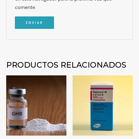
comente.
PRODUCTOS RELACIONADOS
Rango
Rango
de
de
precios:
precios:
desde
desde
€220.00
€150.00
hasta
hasta
€2,050.00
€1,100.00