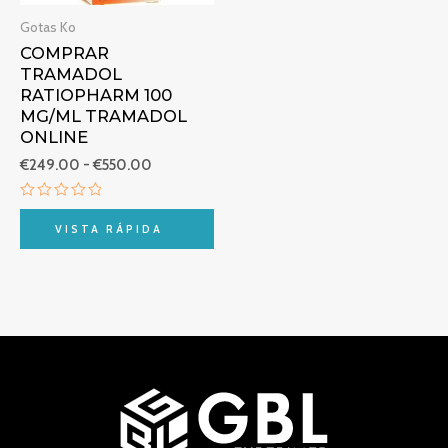
Gotas Ko
COMPRAR
TRAMADOL
RATIOPHARM 100
MG/ML TRAMADOL
ONLINE
€
249.00
-
€
550.00
Valorado
con
VISTA RÁPIDA
0
de
5