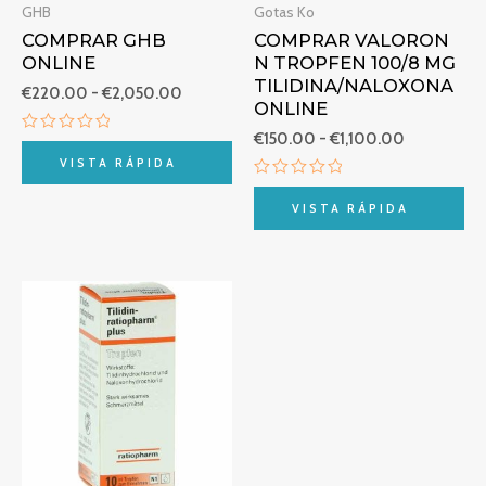
GHB
Gotas Ko
COMPRAR GHB
COMPRAR VALORON
ONLINE
N TROPFEN 100/8 MG
TILIDINA/NALOXONA
€
220.00
-
€
2,050.00
ONLINE
€
150.00
-
€
1,100.00
Valorado
con
VISTA RÁPIDA
0
de
Valorado
5
con
VISTA RÁPIDA
0
de
5
Rango
de
precios:
desde
€249.00
hasta
€550.00