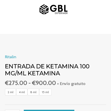
Ir
MENÚ
al
PRINCIPAL
contenido
Rango
Kétamine
de
Entrée
precios:
100
Ritalin
desde
mg/ml
ENTRADA DE KETAMINA 100
€275.00
Kétamine
MG/ML KETAMINA
hasta
cantidad
€
275.00
-
€
900.00
€900.00
+ Envío gratuito
2 ml
4 ml
8 ml
15 ml