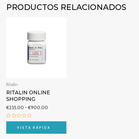
PRODUCTOS RELACIONADOS
Rango
de
precios:
desde
€235.00
hasta
€900.00
Ritalin
RITALIN ONLINE
SHOPPING
€
235.00
-
€
900.00
Valorado
con
VISTA RÁPIDA
0
de