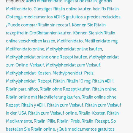
Etiquetas:
adhd Metilfenidato
,
Ingesta de Ritalin
,
goodrx
Metilfenidato
,
Günstiges Ritalin online kaufen
,
kein Rx Ritalin
,
Obtenga medicamentos ADHS gratuitos a precios reducidos
,
¿Puede comprar Ritalin sin receta?
,
Können Sie Ritalin
rezeptfrei in Großbritannien kaufen
,
Können Sie sich Ritalin
online verschreiben lassen
,
Metilfenidato
,
Metilfenidato mg
,
Metilfenidato online
,
Methylphenidat online kaufen
,
Methylphenidat online ohne Rezept kaufen
,
Methylphenidat
zum Online-Verkauf
,
Methylphenidat zum Verkauf
,
Methylphenidat-Kosten
,
Methylphenidat-Preis
,
Methylphenidat-Rezept
,
Ritalin
,
Ritalin 10 mg
,
Ritalin ADH
,
Ritalin para niños
,
Ritalin ohne Rezept kaufen
,
Ritalin online
,
Ritalin online mit Nachtlieferung kaufen
,
Ritalin online ohne
Rezept
,
Ritalin y ADH
,
Ritalin zum Verkauf
,
Ritalin zum Verkauf
in den USA
,
Ritalin zum Verkauf online
,
Ritalin-Kosten
,
Ritalin-
Medikamente
,
Ritalin-Pille
,
Ritalin-Preis
,
Ritalin-Rezept
,
So
bestellen Sie Ritalin online
,
¿Qué medicamentos gratuitos