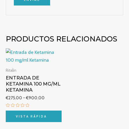
PRODUCTOS RELACIONADOS
Rango
de
precios:
desde
Ritalin
€275.00
ENTRADA DE
hasta
€900.00
KETAMINA 100 MG/ML
KETAMINA
€
275.00
-
€
900.00
Valorado
con
VISTA RÁPIDA
0
de
5